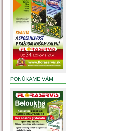
PONÚKAME VÁM