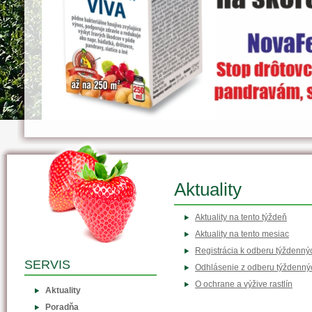
Aktuality
Aktuality na tento týždeň
Aktuality na tento mesiac
Registrácia k odberu týždennýc
SERVIS
Odhlásenie z odberu týždennýc
O ochrane a výžive rastlín
Aktuality
Poradňa