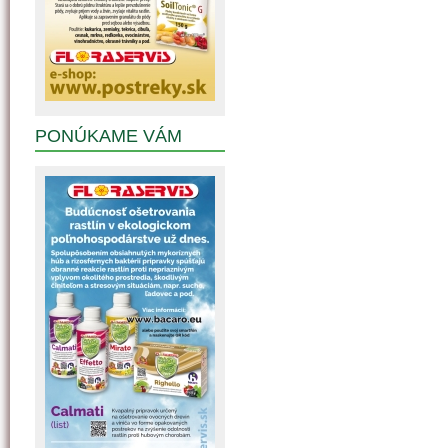
PONÚKAME VÁM