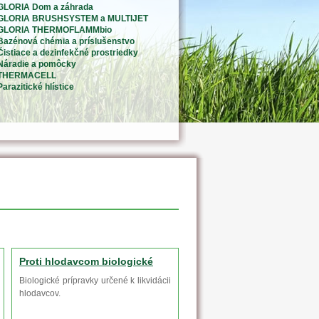
GLORIA Dom a záhrada
GLORIA BRUSHSYSTEM a MULTIJET
GLORIA THERMOFLAMMbio
Bazénová chémia a príslušenstvo
Čistiace a dezinfekčné prostriedky
Náradie a pomôcky
THERMACELL
Parazitické hlístice
Proti hlodavcom biologické
Biologické prípravky určené k likvidácii
hlodavcov.