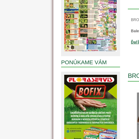
BROS
Bale
Ďaľš
PONÚKAME VÁM
BRO