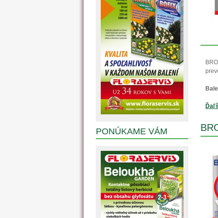
BROS
prev
Bale
Ďaľš
BR
PONÚKAME VÁM