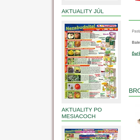
AKTUALITY JÚL
Past
Bale
Ďaľš
BRO
AKTUALITY PO
MESIACOCH