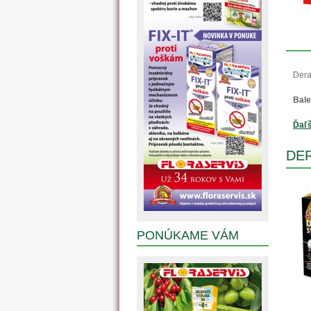
Dera
Bale
Ďaľš
DER
PONÚKAME VÁM