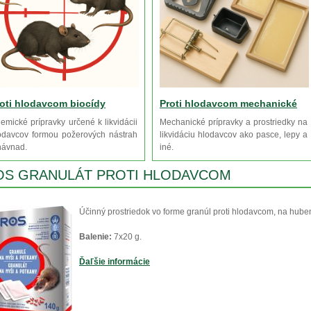
oti hlodavcom biocídy
Proti hlodavcom mechanické
emické prípravky určené k likvidácii
Mechanické prípravky a prostriedky na
odavcov formou požerových nástrah
likvidáciu hlodavcov ako pasce, lepy a
návnad.
iné.
OS GRANULÁT PROTI HLODAVCOM
Účinný prostriedok vo forme granúl proti hlodavcom, na hube
Balenie:
7x20 g.
Ďaľšie informácie