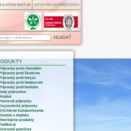
 A VÝŽIVE RASTLÍN
VSTUP PRE DISTRIBÚTOROV
RODUKTY
Prípravky proti chorobám
Prípravky proti škodcom
Prípravky proti hmyzu
Prípravky proti hlodavcom
Prípravky proti burinám
Sady prípravkov
Hnojivá
Pomocné prípravky
Enzymatické prípravky
Urýchlenie kompostovania
Ostatné a doplnky
Veterinárne produkty
Publikácie
Ochranné pomôcky