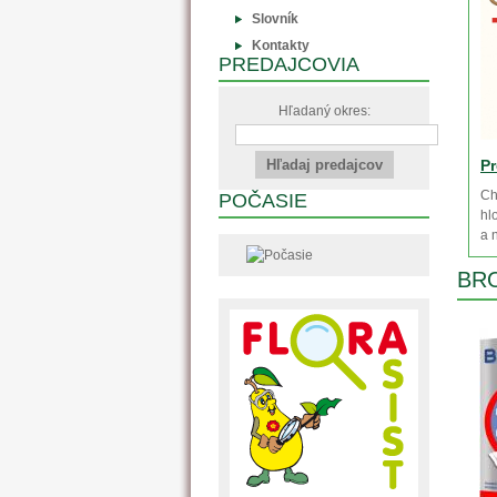
Slovník
Kontakty
PREDAJCOVIA
Hľadaný okres:
Pr
Ch
POČASIE
hl
a 
BR