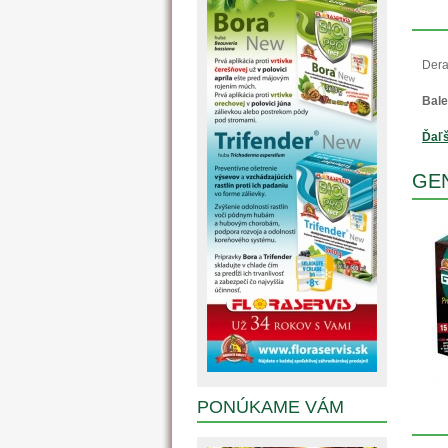
Dera
Bale
Ďaľš
GEN
PONÚKAME VÁM