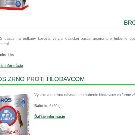
BRO
 pasca na potkany kovová, verzia klasickej pasce určená pre hubenie po
edení.
nie:
1 ks.
ie informácie
OS ZRNO PROTI HLODAVCOM
Vysoko atraktívna návnada na hubenie hlodavcov vo forme zŕ
Balenie:
6x20 g.
Ďaľšie informácie