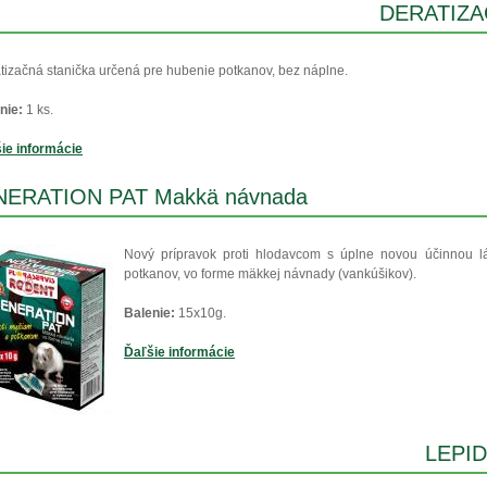
DERATIZAČ
tizačná stanička určená pre hubenie potkanov, bez náplne.
nie:
1 ks.
ie informácie
ERATION PAT Makkä návnada
Nový prípravok proti hlodavcom s úplne novou účinnou lát
potkanov, vo forme mäkkej návnady (vankúšikov).
Balenie:
15x10g.
Ďaľšie informácie
LEPI