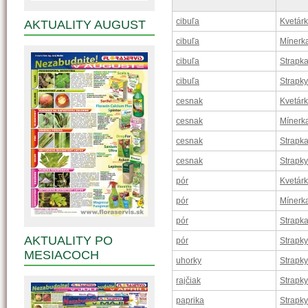
cibuľa
Kvetárk
AKTUALITY AUGUST
cibuľa
Mínerk
cibuľa
Strapk
cibuľa
Strapky
cesnak
Kvetárk
cesnak
Mínerk
cesnak
Strapk
cesnak
Strapky
pór
Kvetárk
pór
Mínerk
pór
Strapk
AKTUALITY PO
pór
Strapky
MESIACOCH
uhorky
Strapky
rajčiak
Strapky
paprika
Strapky