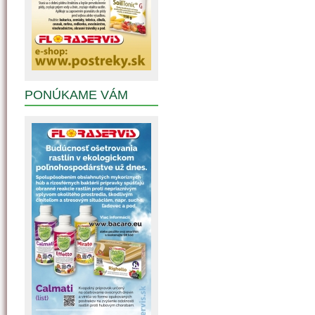
PONÚKAME VÁM