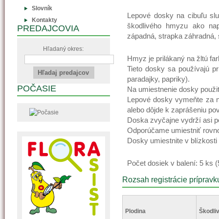
Slovník
Lepové dosky na cibuľu služ
Kontakty
škodlivého hmyzu ako napr
PREDAJCOVIA
západná, strapka záhradná,
Hľadaný okres:
Hmyz je prilákaný na žltú fa
Tieto dosky sa používajú pr
paradajky, papriky).
POČASIE
Na umiestnenie dosky použite
Lepové dosky vymeňte za n
alebo dôjde k zaprášeniu po
Doska zvyčajne vydrží asi po
Odporúčame umiestniť rovn
Dosky umiestnite v blízkosti r
Počet dosiek v balení: 5 ks (
Rozsah registrácie prípravk
Plodina
Škodliv