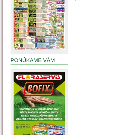
PONÚKAME VÁM