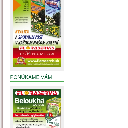
PONÚKAME VÁM