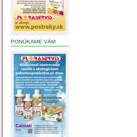
PONÚKAME VÁM