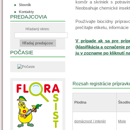
komôr a skriniek s potrav
Slovník
Neobsahuje chemické insekt
Kontakty
PREDAJCOVIA
Používajte biocídny prípr
prečítajte etiketu, informáci
Hľadaný okres:
V prípade ak sa pre príp
(klasifikácia a označenie p
POČASIE
ju v zozname po kliknutí n
Rozsah registrácie prípravk
Plodina
Škodliv
domácnosť / interiér
Mole