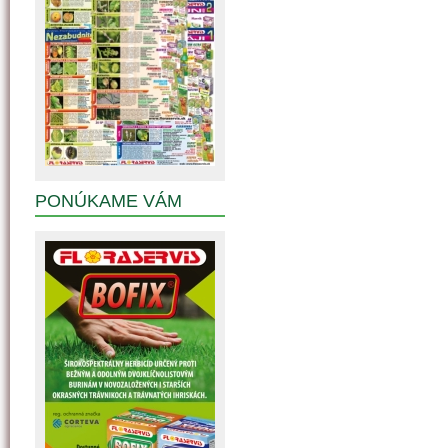
PONÚKAME VÁM