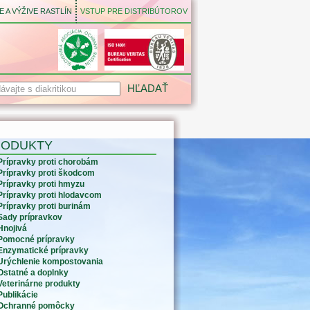
 A VÝŽIVE RASTLÍN
VSTUP PRE DISTRIBÚTOROV
RODUKTY
Prípravky proti chorobám
Prípravky proti škodcom
Prípravky proti hmyzu
Prípravky proti hlodavcom
Prípravky proti burinám
Sady prípravkov
Hnojivá
Pomocné prípravky
Enzymatické prípravky
Urýchlenie kompostovania
Ostatné a doplnky
Veterinárne produkty
Publikácie
Ochranné pomôcky