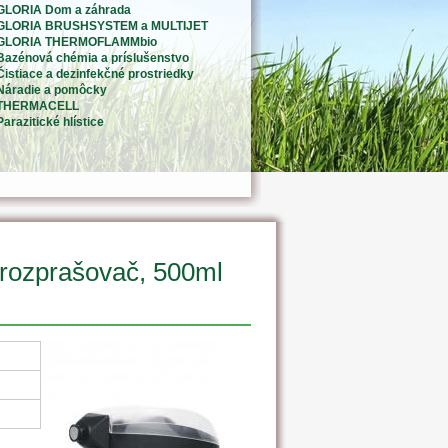
GLORIA Dom a záhrada
GLORIA BRUSHSYSTEM a MULTIJET
GLORIA THERMOFLAMMbio
Bazénová chémia a príslušenstvo
Čistiace a dezinfekčné prostriedky
Náradie a pomôcky
THERMACELL
Parazitické hlístice
zprašovač, 500ml