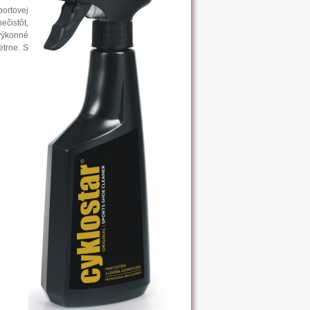
ortovej
čistôt,
 výkonné
etrne. S