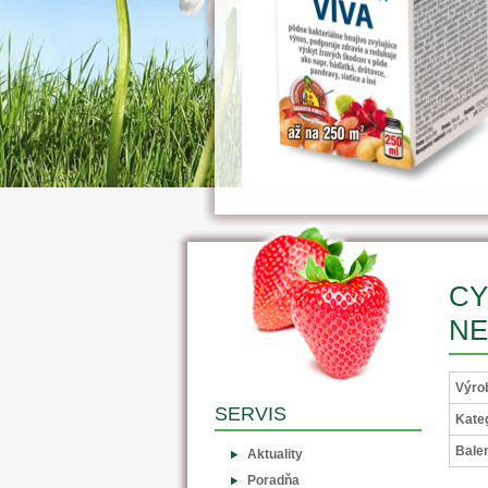
CY
N
Výro
SERVIS
Kateg
Balen
Aktuality
Poradňa