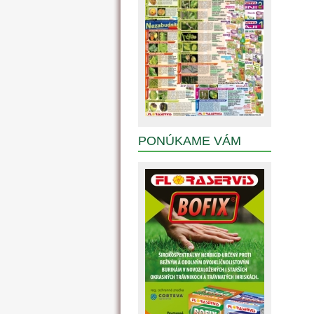
PONÚKAME VÁM