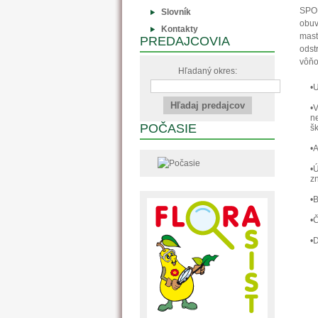
SPOR
Slovník
obuv
Kontakty
mast
PREDAJCOVIA
odst
vôňo
Hľadaný okres:
•U
•
ne
POČASIE
šk
•
•
zn
•B
•Č
•