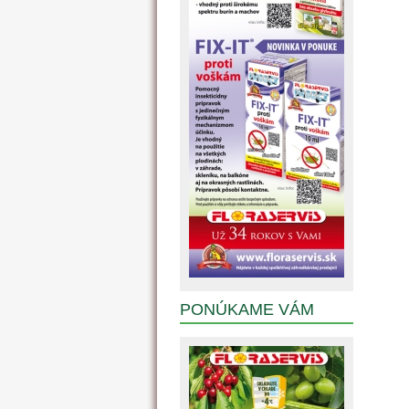
PONÚKAME VÁM