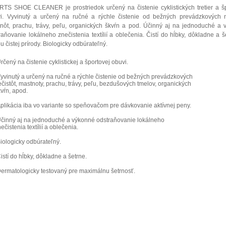
TS SHOE CLEANER je prostriedok určený na čistenie cyklistických tretier a šp
i. Vyvinutý a určený na ručné a rýchle čistenie od bežných prevádzkových ne
nôt, prachu, trávy, peľu, organických škvŕn a pod. Účinný aj na jednoduché a
raňovanie lokálneho znečistenia textílií a oblečenia. Čistí do hĺbky, dôkladne a š
u čistej prírody. Biologicky odbúrateľný.
rčený na čistenie cyklistickej a športovej obuvi.
Vyvinutý a určený na ručné a rýchle čistenie od bežných prevádzkových
čistôt, mastnoty, prachu, trávy, peľu, bezdušových tmelov, organických
vŕn, apod.
Aplikácia iba vo variante so speňovačom pre dávkovanie aktívnej peny.
Účinný aj na jednoduché a výkonné odstraňovanie lokálneho
ečistenia textílií a oblečenia.
iologicky odbúrateľný.
istí do hĺbky, dôkladne a šetrne.
Dermatologicky testovaný pre maximálnu šetrnosť.