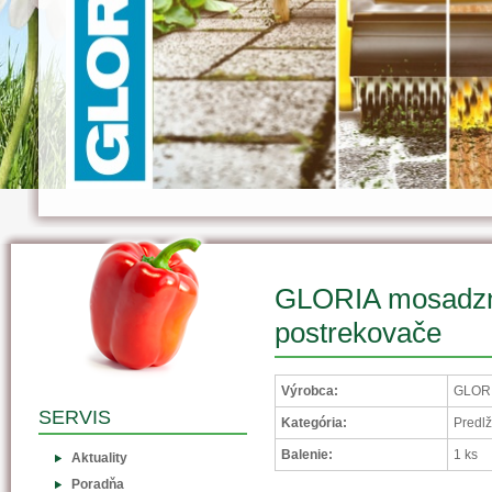
GLORIA mosadzná
postrekovače
Výrobca:
GLORI
SERVIS
Kategória:
Predlž
Balenie:
1 ks
Aktuality
Poradňa