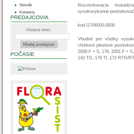
Rozstrekovacia mosadz
Slovník
vysokovýkonné postrekova
Kontakty
PREDAJCOVIA
kod G706500.0000
Hľadaný okres:
Vhodné pre všetky vysok
chrbtové piestové postrekov
2000 F + S, 176, 2001 F + S,
POČASIE
142 TG, 176 TI, 172 RTG/RT