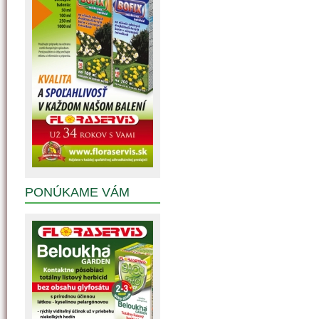
PONÚKAME VÁM