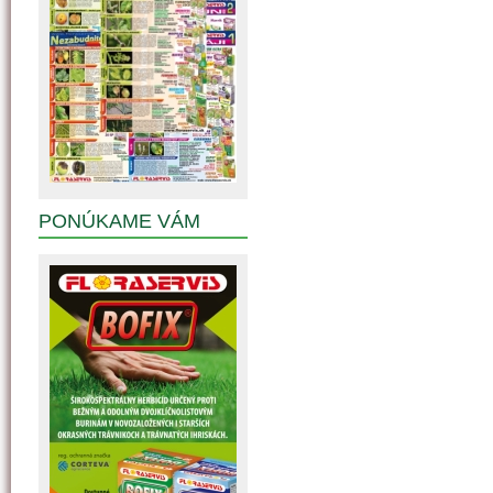
PONÚKAME VÁM