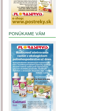
PONÚKAME VÁM