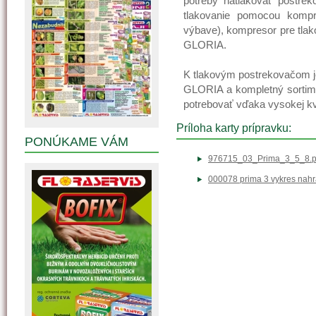
potreby natlakovať postrek
tlakovanie pomocou kompr
výbave), kompresor pre tlak
GLORIA.
K tlakovým postrekovačom je
GLORIA a kompletný sortime
potrebovať vďaka vysokej k
Príloha karty prípravku:
PONÚKAME VÁM
976715_03_Prima_3_5_8.p
000078 prima 3 vykres nahr