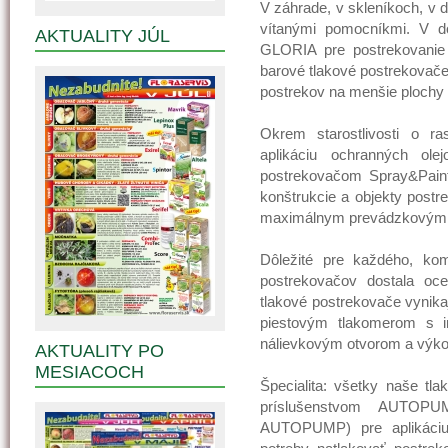
V záhrade, v skleníkoch, v 
vítanými pomocníkmi. V d
AKTUALITY JÚL
GLORIA pre postrekovanie 
barové tlakové postrekovače 
postrekov na menšie plochy r
Okrem starostlivosti o ra
aplikáciu ochranných ol
postrekovačom Spray&Paint
konštrukcie a objekty postr
maximálnym prevádzkovým tl
Dôležité pre každého, kom
postrekovačov dostala oc
tlakové postrekovače vynika
piestovým tlakomerom s i
nálievkovým otvorom a výk
AKTUALITY PO
MESIACOCH
Špecialita: všetky naše tl
príslušenstvom AUTOPU
AUTOPUMP) pre aplikáciu 