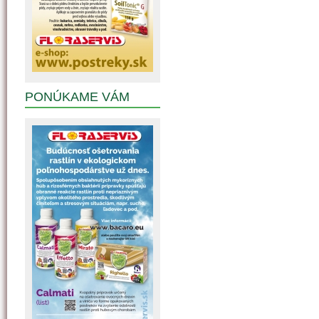
PONÚKAME VÁM