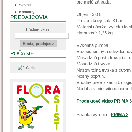
pre malú záhradu.
Slovník
Kontakty
Objem: 3,0 L
PREDAJCOVIA
Prevádzkový tlak: 3 bar.
Materiál nádrže: vysoko kval
Hľadaný okres:
Hmotnosť: 1,25 kg
Výkonná pumpa
Bezpečnostný a odvzdušňova
POČASIE
Mosadzná postrekovacia tru
Mosadzná tryska.
Nastaviteľná tryska s dutým
Nosný popruh.
Vhodný pre aplikáciu biologi
Nádoba s priesvitnou odmer
Produktové video PRIMA 3
Stránka výrobcu:
PRIMA 3