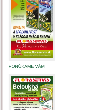
PONÚKAME VÁM