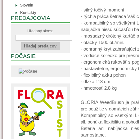
Slovník
- silný točivý moment
Kontakty
- rýchla práca šetriaca Váš 
PREDAJCOVIA
- kompatibilný so všetkými L
nabíjačka niesú súčasťou ba
Hľadaný okres:
- mosadzný drôtený kartáč pr
- otáčky 1900 ot./min.
- ochranný kryt zabraňujúci z
- vodiace koliečko pre presné
POČASIE
- ergonomická rukoväť s 
- nastaviteľné, ergonomicky
- flexibilný akku pohon
- dĺžka 118 cm
- hmotnosť 2,8 kg
GLORIA WeedBrush je prakt
pre použitie v domácich záh
Kompatibilný so všetkými L
all, ponúka flexibilitu a poho
Betéria ani nabíjačka nie
samostatne.