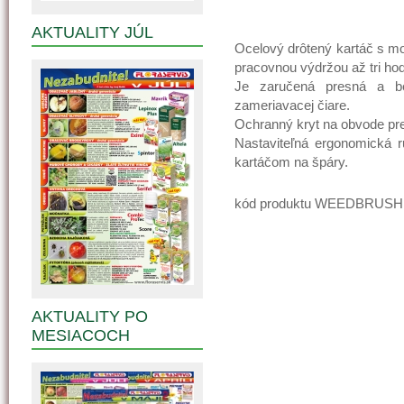
AKTUALITY JÚL
Ocelový drôtený kartáč s m
pracovnou výdržou až tri ho
Je zaručená presná a b
zameriavacej čiare.
Ochranný kryt na obvode pre
Nastaviteľná ergonomická r
kartáčom na špáry.
kód produktu WEEDBRUSH L
AKTUALITY PO
MESIACOCH