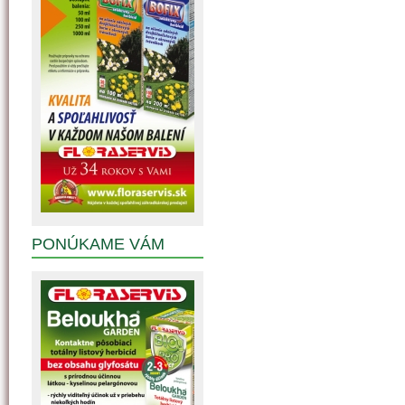
PONÚKAME VÁM