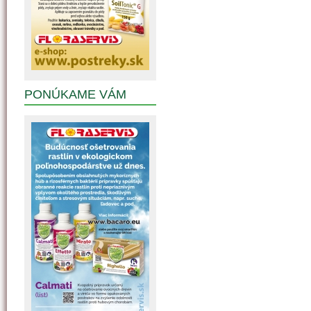
PONÚKAME VÁM