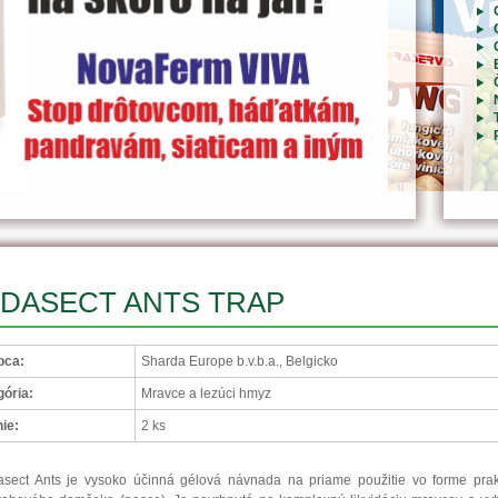
IDASECT ANTS TRAP
bca:
Sharda Europe b.v.b.a., Belgicko
ória:
Mravce a lezúci hmyz
ie:
2 ks
asect Ants
je vysoko účinná gélová návnada na priame použitie vo forme prak