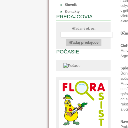
nást
Slovník
celý
v gé
Kontakty
PREDAJCOVIA
všet
akti
Hľadaný okres:
Účin
Cieľ
POČASIE
Mrav
Arge
Spôs
Účin
spôs
Mrav
odná
spôs
ohľad
Nást
a úč
Návo
Prak