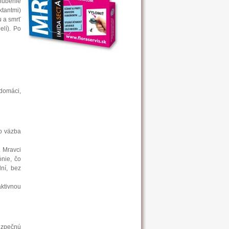
hubenie
ktantmi)
u a smrť
elí). Po
domáci,
to väzba
. Mravci
ónie, čo
dní, bez
ktivnou
ezpečnú