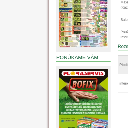
Maxi
(Kaž
Bale
Použ
info
Rozs
PONÚKAME VÁM
Plodi
interi