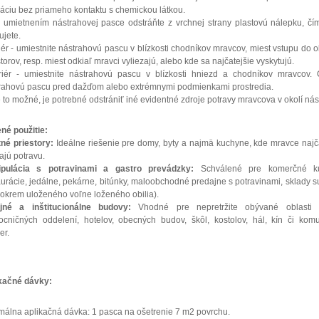
káciu bez priameho kontaktu s chemickou látkou.
 umietnením nástrahovej pasce odstráňte z vrchnej strany plastovú nálepku, č
ujete.
riér - umiestnite nástrahovú pascu v blízkosti chodníkov mravcov, miest vstupu do 
storov, resp. miest odkiaľ mravci vyliezajú, alebo kde sa najčatejšie vyskytujú.
riér - umiestnite nástrahovú pascu v blízkosti hniezd a chodníkov mravcov. 
rahovú pascu pred dažďom alebo extrémnymi podmienkami prostredia.
e to možné, je potrebné odstrániť iné evidentné zdroje potravy mravcova v okolí nás
né použitie:
né priestory:
Ideálne riešenie pre domy, byty a najmä kuchyne, kde mravce najč
ajú potravu.
ipulácia s potravinami a gastro prevádzky:
Schválené pre komerčné ku
aurácie, jedálne, pekárne, bitúnky, maloobchodné predajne s potravinami, sklady s
 (okrem uloženého voľne loženého obilia).
jné a inštitucionálne budovy:
Vhodné pre nepretržite obývané oblasti 
cničných oddelení, hotelov, obecných budov, škôl, kostolov, hál, kín či komu
er.
kačné dávky:
málna aplikačná dávka: 1 pasca na ošetrenie 7 m2 povrchu.