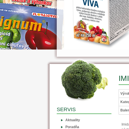
IM
Výro
Kateg
SERVIS
Balen
Aktuality
Imid
Poradňa