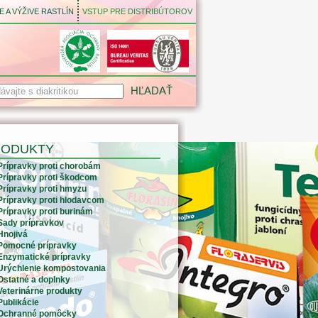
 A VÝŽIVE RASTLÍN
VSTUP PRE DISTRIBÚTOROV
RODUKTY
Prípravky proti chorobám
Prípravky proti škodcom
Prípravky proti hmyzu
Prípravky proti hlodavcom
Prípravky proti burinám
Sady prípravkov
Hnojivá
Pomocné prípravky
Enzymatické prípravky
Urýchlenie kompostovania
Ostatné a doplnky
Veterinárne produkty
Publikácie
Ochranné pomôcky