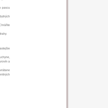
ím pascu
obytných
Chráňte
trahy.
astejšie
chyne,
urovín a
vrátane
nitných