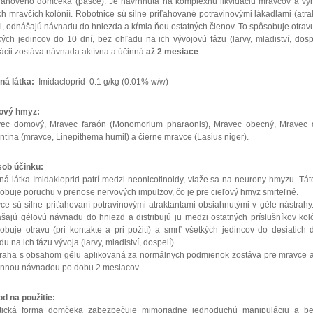
rahového domčeka (pasce). Je navrhnutá na komplexnú likvidáciu mravcov a vy
ch mravčích kolónií. Robotnice sú silne priťahované potravinovými lákadlami (atra
li, odnášajú návnadu do hniezda a kŕmia ňou ostatných členov. To spôsobuje otrav
kých jedincov do 10 dní
, bez ohľadu na ich vývojovú fázu (larvy, mladiství, dosp
vácii zostáva návnada aktívna a účinná
až 2 mesiace
.
ná látka:
Imidacloprid 0.1 g/kg (0.01% w/w)
ový hmyz:
ec domový, Mravec faraón (Monomorium pharaonis), Mravec obecný, Mravec 
ntína (mravce, Linepithema humil) a čierne mravce (Lasius niger).
ob účinku:
ná látka Imidakloprid patrí medzi neonicotinoidy, viaže sa na neurony hmyzu. Tá
obuje poruchu v prenose nervových impulzov, čo je pre cieľový hmyz smrteľné.
ce sú silne priťahovaní potravinovými atraktantami obsiahnutými v géle nástrahy
šajú gélovú návnadu do hniezd a distribujú ju medzi ostatných príslušníkov kol
obuje otravu (pri kontakte a pri požití) a smrť všetkých jedincov do desiatich 
u na ich fázu vývoja (larvy, mladiství, dospelí).
raha s obsahom gélu aplikovaná za normálnych podmienok zostáva pre mravce a
innou návnadou po dobu 2 mesiacov.
d na použitie:
tická forma domčeka zabezpečuje mimoriadne jednoduchú manipuláciu a b