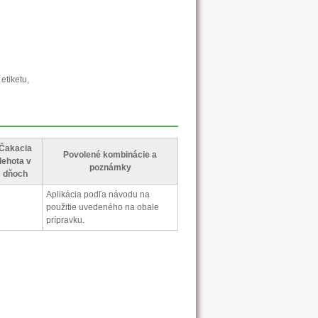
etiketu,
Čakacia
Povolené kombinácie a
lehota v
poznámky
dňoch
Aplikácia podľa návodu na
použitie uvedeného na obale
prípravku.