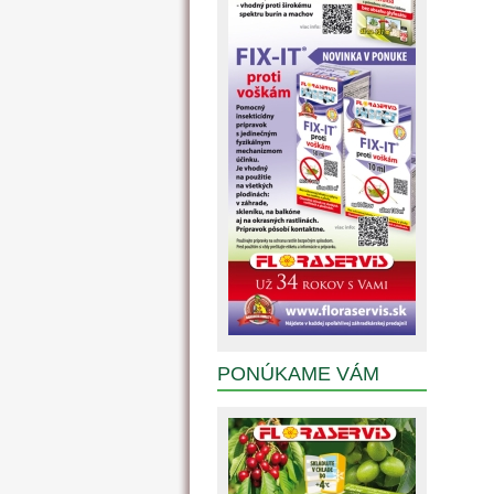
PONÚKAME VÁM