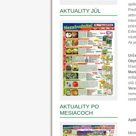
apli
Pred
AKTUALITY JÚL
aktiv
Inte
prie
Exte
nást
Ak j
Urče
Obyt
hľad
Man
rešt
silá
Vere
nemo
centi
AKTUALITY PO
MESIACOCH
Apli
Mini