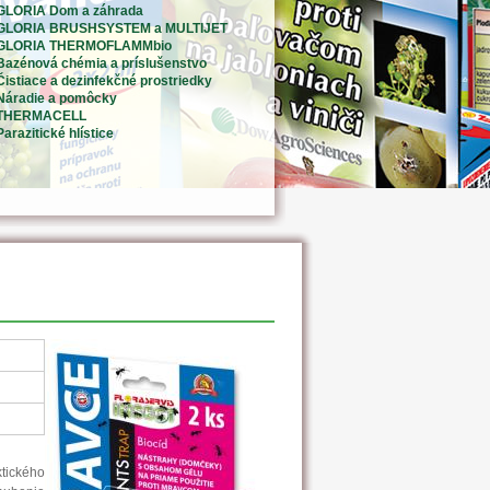
GLORIA Dom a záhrada
GLORIA BRUSHSYSTEM a MULTIJET
GLORIA THERMOFLAMMbio
Bazénová chémia a príslušenstvo
Čistiace a dezinfekčné prostriedky
Náradie a pomôcky
THERMACELL
Parazitické hlístice
tického