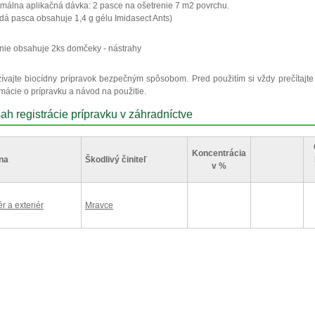
málna aplikačná dávka: 2 pasce na ošetrenie 7 m2 povrchu.
dá pasca obsahuje 1,4 g gélu Imidasect Ants)
nie obsahuje 2ks domčeky - nástrahy
ívajte biocídny prípravok bezpečným spôsobom. Pred použitím si vždy prečítajte 
rmácie o prípravku a návod na použitie.
ah registrácie prípravku v záhradníctve
Koncentrácia
na
Škodlivý činiteľ
v %
ér a exteriér
Mravce