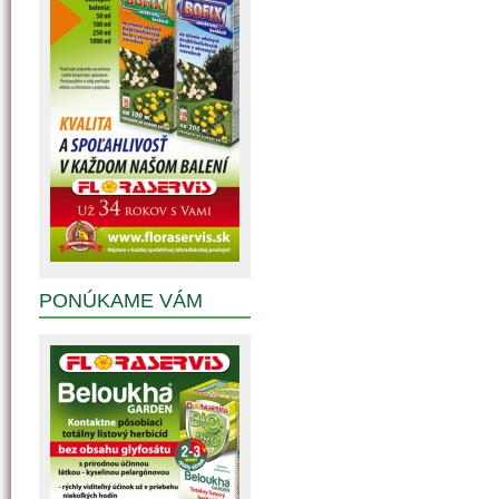
PONÚKAME VÁM