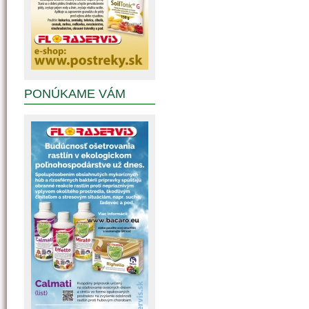
PONÚKAME VÁM