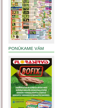
PONÚKAME VÁM