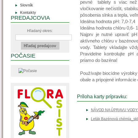
pevné tablety s viac než 
Slovník
vločkovanie nečistôt, stabi
Kontakty
pôsobenia slnka a tepla, ve
PREDAJCOVIA
Ideálna hodnota pH: 7,0-7,4
Ideálna hodnota chlóru 0,6- 1
Hľadaný okres:
Najprv je nutné upraviť p
aktívneho chlóru v bazénov
vody. Tablety vkladajte vž
Pravidelne kontrolujte pH
POČASIE
priamo do bazéna!
Používajte biocídne výrobky
obale a pripojené informácie
Príloha karty prípravku:
NÁVOD NA ÚPRAVU VODY 
Leták Bazénová chémia_skl