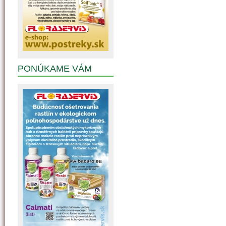
PONÚKAME VÁM