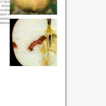
cii býva
 druhej
 hrušiek
(Match a
madného
šetrenie