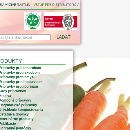
 A VÝŽIVE RASTLÍN
VSTUP PRE DISTRIBÚTOROV
RODUKTY
Prípravky proti chorobám
Prípravky proti škodcom
Prípravky proti hmyzu
Prípravky proti hlodavcom
Prípravky proti burinám
Sady prípravkov
Hnojivá
Pomocné prípravky
Enzymatické prípravky
Urýchlenie kompostovania
Ostatné a doplnky
Veterinárne produkty
Publikácie
Ochranné pomôcky