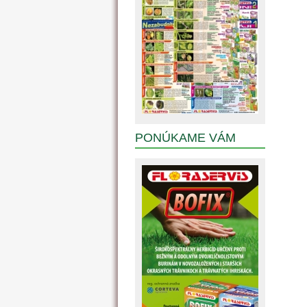
PONÚKAME VÁM