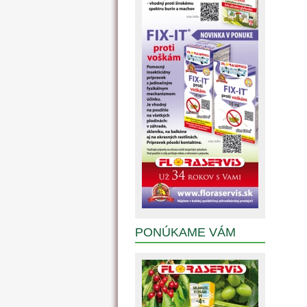
PONÚKAME VÁM