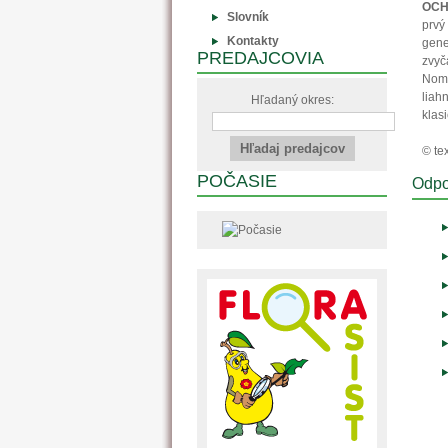
OCH
Slovník
prvý
Kontakty
gene
PREDAJCOVIA
zvyč
Nomo
liah
Hľadaný okres:
klas
© tex
POČASIE
Odpo