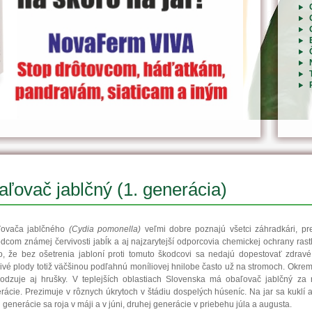
ľovač jablčný (1. generácia)
ľovača jablčného
(Cydia pomonella)
veľmi dobre poznajú všetci záhradkári, pr
dcom známej červivosti jabĺk a aj najzarytejší odporcovia chemickej ochrany rastlí
o, že bez ošetrenia jabloní proti tomuto škodcovi sa nedajú dopestovať zdravé
ivé plody totiž väčšinou podľahnú moníliovej hnilobe často už na stromoch. Okrem
odzuje aj hrušky. V teplejších oblastiach Slovenska má obaľovač jablčný za 
rácie. Prezimuje v rôznych úkrytoch v štádiu dospelých húseníc. Na jar sa kuklí 
j generácie sa roja v máji a v júni, druhej generácie v priebehu júla a augusta.