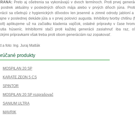
RANA:
Preto aj ošetrenia sa vykonávajú v dvoch termínoch. Proti prvej generá
 postrek aktuálny v posledných dňoch mája alebo v prvých dňoch júna. Proti
rácii sa ošetrujú z hygienických dôvodov len jesenné a zimné odrody jabloní a
ajne v poslednej dekáde júla a v prvej polovici augusta. Inhibítory tvorby chitínu 
lt) aplikujeme už na začiatku kladenia vajíčok, ostatné prípravky v čase hro
nutia húseníc. Inhibítormi stačí proti každej generácii zasiahnuť iba raz, o
ickými prípravkami však treba proti obom generáciám raz zopakovať.
t a foto: Ing. Juraj Matlák
rúčané produkty
MOSPILAN 20 SP
KARATE ZEON 5 CS
SPINTOR
MOSPILAN 20 SP rozprašovač
SANIUM ULTRA
MAVRIK