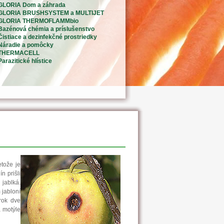
GLORIA Dom a záhrada
GLORIA BRUSHSYSTEM a MULTIJET
GLORIA THERMOFLAMMbio
Bazénová chémia a príslušenstvo
Čistiace a dezinfekčné prostriedky
Náradie a pomôcky
THERMACELL
Parazitické hlístice
etože je
n prišli
 jablká.
 jabloní
rok dve
a motýle