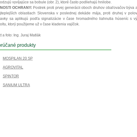
odzujú vyvíjajúce sa bobule (obr. 2), ktoré často podliehajú hnilobe.
NOSTI OCHRANY:
Postrek proti prvej generácii oboch druhov obaľovačov býva 
jteplejších oblastiach Slovenska v poslednej dekáde mája, proti druhej v polovi
ravky sa aplikujú podľa signalizácie v čase hromadného liahnutia húseníc s v
ltu, ktorý použijeme už v čase kladenia vajíčok.
t a foto: Ing. Juraj Matlák
rúčané produkty
MOSPILAN 20 SP
AGROVITAL
SPINTOR
SANIUM ULTRA