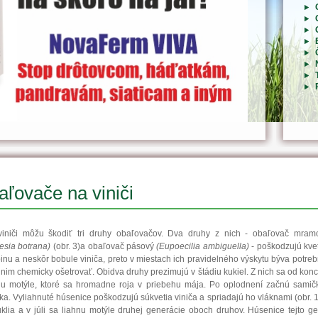
ľovače na viniči
iniči môžu škodiť tri druhy obaľovačov. Dva druhy z nich - obaľovač mram
esia botrana)
(obr. 3)a obaľovač pásový
(Eupoecilia ambiguella)
- poškodzujú kve
pinu a neskôr bobule viniča, preto v miestach ich pravidelného výskytu býva potreb
i nim chemicky ošetrovať. Obidva druhy prezimujú v štádiu kukiel. Z nich sa od konc
nu motýle, ktoré sa hromadne roja v priebehu mája. Po oplodnení začnú samičk
čka. Vyliahnuté húsenice poškodzujú súkvetia viniča a spriadajú ho vláknami (obr. 1
uklia a v júli sa liahnu motýle druhej generácie oboch druhov. Húsenice tejto g