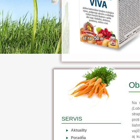
Oba
Na v
(Lob
stra
SERVIS
prot
liah
Aktuality
vají
aj k
Poradňa