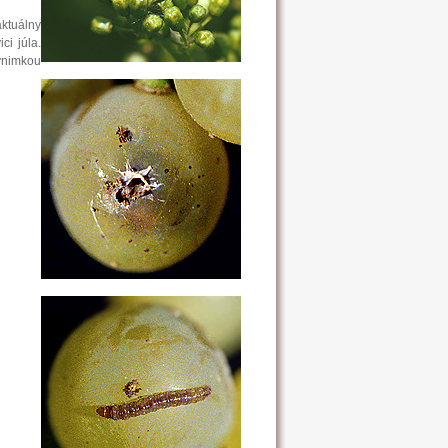
aktuálny
ci júla.
ýnimkou