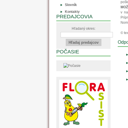
pošk
Slovník
MOŽ
Kontakty
v na
PREDAJCOVIA
Príp
Nomo
Hľadaný okres:
© tex
Odpo
POČASIE