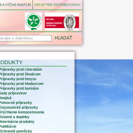
 A VÝŽIVE RASTLÍN
VSTUP PRE DISTRIBÚTOROV
RODUKTY
Prípravky proti chorobám
Prípravky proti škodcom
Prípravky proti hmyzu
Prípravky proti hlodavcom
Prípravky proti burinám
Sady prípravkov
Hnojivá
Pomocné prípravky
Enzymatické prípravky
Urýchlenie kompostovania
Ostatné a doplnky
Veterinárne produkty
Publikácie
Ochranné pomôcky