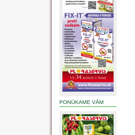
PONÚKAME VÁM