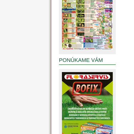
PONÚKAME VÁM