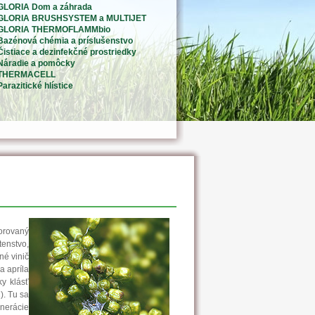
GLORIA Dom a záhrada
GLORIA BRUSHSYSTEM a MULTIJET
GLORIA THERMOFLAMMbio
Bazénová chémia a príslušenstvo
Čistiace a dezinfekčné prostriedky
Náradie a pomôcky
THERMACELL
Parazitické hlístice
orovaný
tenstvo,
né vinič
a apríla
y klásť
). Tu sa
enerácie