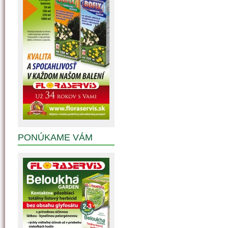
PONÚKAME VÁM