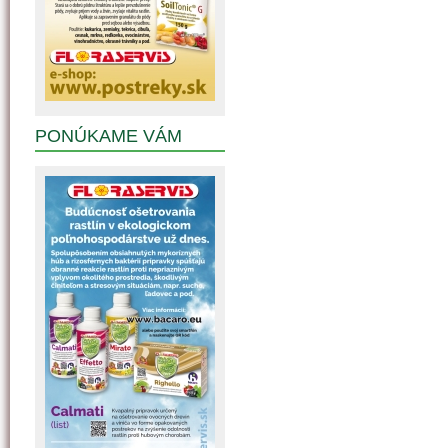
PONÚKAME VÁM