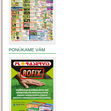
PONÚKAME VÁM