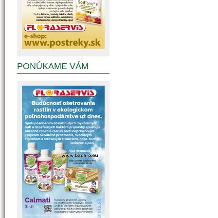
PONÚKAME VÁM