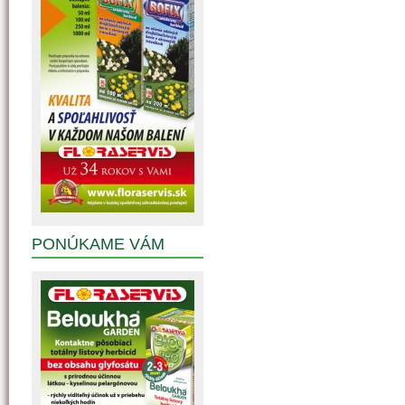
PONÚKAME VÁM