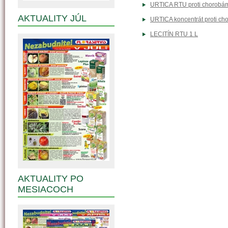
URTICA RTU proti chorobá
AKTUALITY JÚL
URTICA koncentrát proti c
LECITÍN RTU 1 L
AKTUALITY PO
MESIACOCH