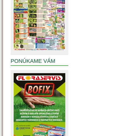
PONÚKAME VÁM