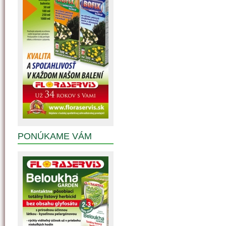
PONÚKAME VÁM