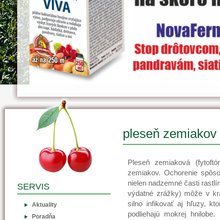
pleseň zemiakov (
Pleseň zemiaková (fytoft
zemiakov. Ochorenie spôs
nielen nadzemné časti rastlín
SERVIS
výdatné zrážky) môže v kr
silno infikovať aj hľuzy, k
Aktuality
podliehajú mokrej hnilobe
Poradňa