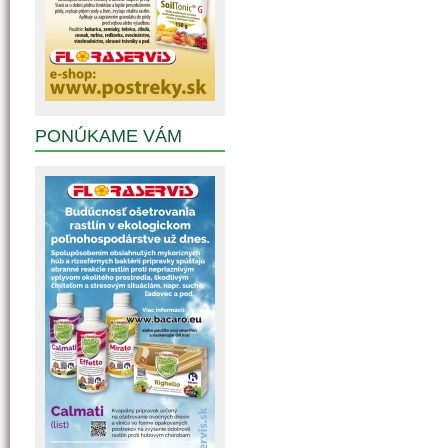
PONÚKAME VÁM