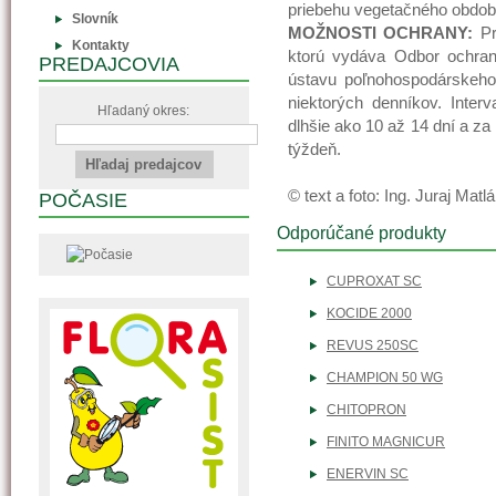
priebehu vegetačného obdob
Slovník
MOŽNOSTI OCHRANY:
Pr
Kontakty
ktorú vydáva Odbor ochran
PREDAJCOVIA
ústavu poľnohospodárskeho
niektorých denníkov. Inter
Hľadaný okres:
dlhšie ako 10 až 14 dní a z
týždeň.
© text a foto: Ing. Juraj Matl
POČASIE
Odporúčané produkty
CUPROXAT SC
KOCIDE 2000
REVUS 250SC
CHAMPION 50 WG
CHITOPRON
FINITO MAGNICUR
ENERVIN SC