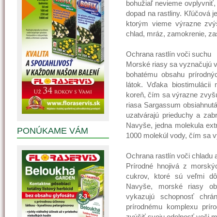
bohužiaľ nevieme ovplyvniť,
dopad na rastliny. Kľúčová j
ktorým vieme výrazne zvýš
chlad, mráz, zamokrenie, zas
Ochrana rastlín voči suchu
Morské riasy sa vyznačujú ve
bohatému obsahu prírodnýc
látok. Vďaka biostimulácii
koreň, čím sa výrazne zvyšu
riasa Sargassum obsiahnutá 
uzatvárajú prieduchy a za
Navyše, jedna molekula extr
PONÚKAME VÁM
1000 molekúl vody, čím sa v
Ochrana rastlín voči chladu
Prírodné hnojivá z morský
cukrov, ktoré sú veľmi dô
Navyše, morské riasy obs
vykazujú schopnosť chrá
prírodnému komplexu prírod
zvýšiť svoju odolnosť voči m