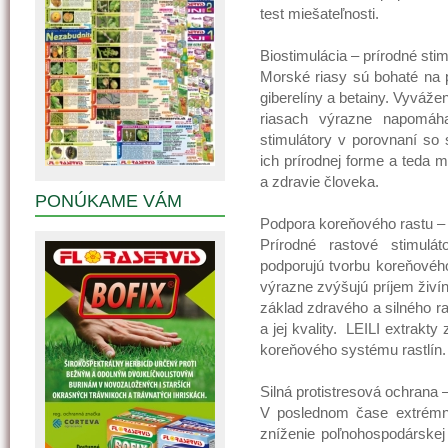
test miešateľnosti.
Biostimulácia – prírodné stim
Morské riasy sú bohaté na p
giberelíny a betainy. Vyváž
riasach výrazne napomáha
stimulátory v porovnaní so s
ich prírodnej forme a teda m
a zdravie človeka.
PONÚKAME VÁM
Podpora koreňového rastu –
Prírodné rastové stimulá
podporujú tvorbu koreňové
výrazne zvýšujú príjem živín
základ zdravého a silného r
a jej kvality. LEILI extrakt
koreňového systému rastlín.
Silná protistresová ochrana
V poslednom čase extrémn
zníženie poľnohospodárskej 