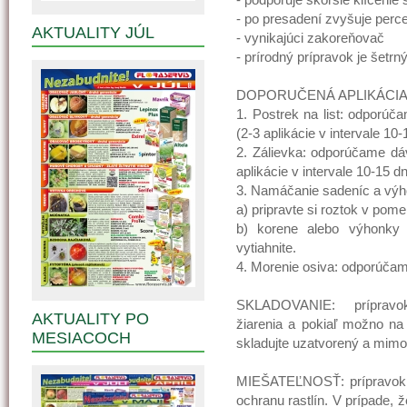
- po presadení zvyšuje per
AKTUALITY JÚL
- vynikajúci zakoreňovač
- prírodný prípravok je šetrn
DOPORUČENÁ APLIKÁCI
1. Postrek na list: odporúč
(2-3 aplikácie v intervale 10-
2. Zálievka: odporúčame dá
aplikácie v intervale 10-15 dn
3. Namáčanie sadeníc a výh
a) pripravte si roztok v pome
b) korene alebo výhonky 
vytiahnite.
4. Morenie osiva: odporúčam
SKLADOVANIE: prípravok
AKTUALITY PO
žiarenia a pokiaľ možno n
MESIACOCH
skladujte uzatvorený a mimo 
MIEŠATEĽNOSŤ: prípravok j
ochranu rastlín. V prípade, 