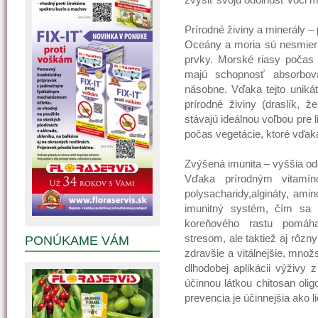
Prírodné živiny a minerály –
Oceány a moria sú nesmierne
prvky. Morské riasy počas s
majú schopnosť absorbo
násobne. Vďaka tejto uniká
prírodné živiny (draslík, ž
stávajú ideálnou voľbou pre l
počas vegetácie, ktoré vďaka 
Zvýšená imunita – vyššia o
Vďaka prírodným vitamí
polysacharidy,algináty, amin
imunitný systém, čím sa i
koreňového rastu pomáha
stresom, ale taktiež aj rôz
PONÚKAME VÁM
zdravšie a vitálnejšie, množ
dlhodobej aplikácii výživy 
účinnou látkou chitosan olig
prevencia je účinnejšia ako l