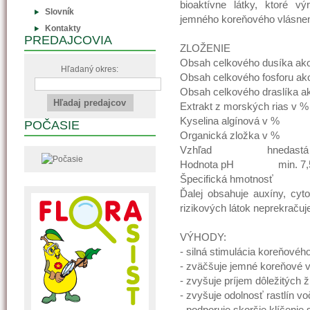
bioaktívne látky, ktoré v
Slovník
jemného koreňového vlásnen
Kontakty
PREDAJCOVIA
ZLOŽENIE
Obsah celkového dusíka a
Hľadaný okres:
Obsah celkového fosforu 
Obsah celkového draslíka
Extrakt z morských rias
Kyselina algínová v % m
POČASIE
Organická zložka v % m
Vzhľad hnedastá kv
Hodnota pH min. 7,5
Špecifická hmot
Ďalej obsahuje auxíny, cyto
rizikových látok neprekračuje
VÝHODY:
- silná stimulácia koreňové
- zväčšuje jemné koreňové 
- zvyšuje príjem dôležitých ž
- zvyšuje odolnosť rastlín v
- podporuje skoršie klíčenie