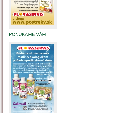
PONÚKAME VÁM