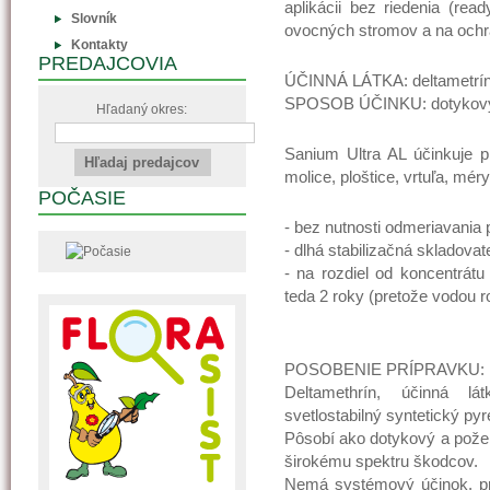
aplikácii bez riedenia (rea
Slovník
ovocných stromov a na ochra
Kontakty
PREDAJCOVIA
ÚČINNÁ LÁTKA: deltametrín 
SPOSOB ÚČINKU: dotykový 
Hľadaný okres:
Sanium Ultra AL účinkuje 
molice, ploštice, vrtuľa, mér
POČASIE
- bez nutnosti odmeriavania 
- dlhá stabilizačná skladovat
- na rozdiel od koncentrátu
teda 2 roky (pretože vodou r
POSOBENIE PRÍPRAVKU:
Deltamethrín, účinná lá
svetlostabilný syntetický pyr
Pôsobí ako dotykový a pože
širokému spektru škodcov.
Nemá systémový účinok, pr