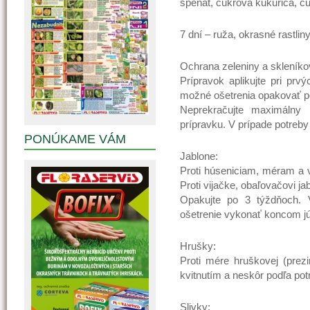
špenát, cukrová kukurica, c
7 dní – ruža, okrasné rastlin
Ochrana zeleniny a skleníko
Prípravok aplikujte pri prv
možné ošetrenia opakovať po 
Neprekračujte maximálny 
prípravku. V prípade potreby 
PONÚKAME VÁM
Jablone:
Proti húseniciam, méram a v
Proti vijačke, obaľovačovi j
Opakujte po 3 týždňoch. 
ošetrenie vykonať koncom jú
Hrušky:
Proti mére hruškovej (prezi
kvitnutím a neskôr podľa potr
Slivky: