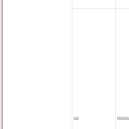
pór
Mínerk