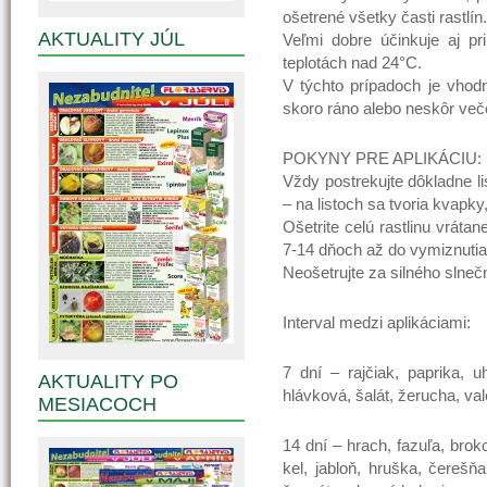
ošetrené všetky časti rastlín.
AKTUALITY JÚL
Veľmi dobre účinkuje aj pr
teplotách nad 24°C.
V týchto prípadoch je vhodn
skoro ráno alebo neskôr več
POKYNY PRE APLIKÁCIU:
Vždy postrekujte dôkladne li
– na listoch sa tvoria kvapk
Ošetrite celú rastlinu vráta
7-14 dňoch až do vymiznuti
Neošetrujte za silného slnečn
Interval medzi aplikáciami:
7 dní – rajčiak, paprika, u
AKTUALITY PO
hlávková, šalát, žerucha, val
MESIACOCH
14 dní – hrach, fazuľa, broko
kel, jabloň, hruška, čerešňa