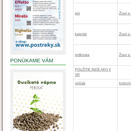
pór
Žraví a
kaleráb
Žraví a
reďkovka
Žraví a
PONÚKAME VÁM
POUŽITIE INDE AKO V
SR
rajčiak
bzdoch