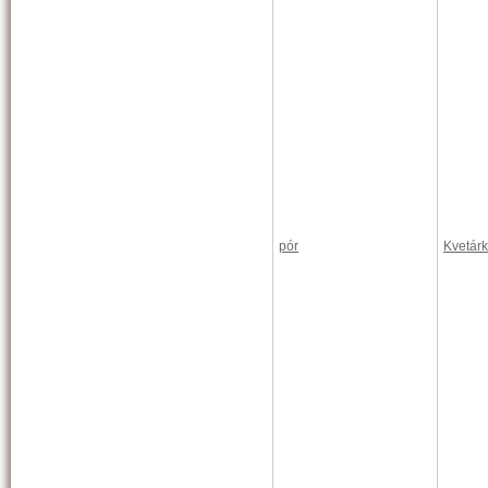
pór
Kvetárk