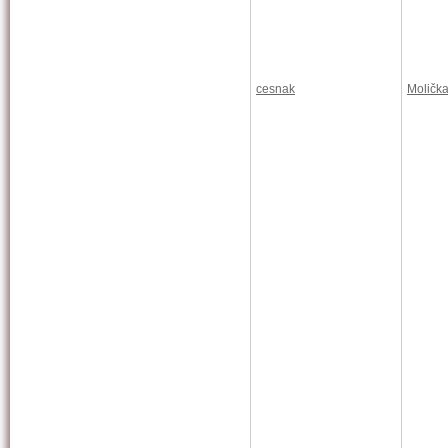
cesnak
Moličk