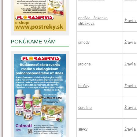
endívia - čakanka
Žraví a
štrbáková
PONÚKAME VÁM
jahody
Žraví a
jablone
Žraví a
hrušky
Žraví a
čerešne
Žraví a
slivky
Žraví a