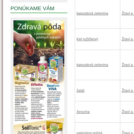
PONÚKAME VÁM
kapustová zelenina
Žraví a
Kel ružičkový
Žraví a
kapustová zelenina
Žraví a
šalát
Žraví a
žerucha
Žraví a
valeriána poľná
Žraví a