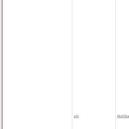
pór
Moličk