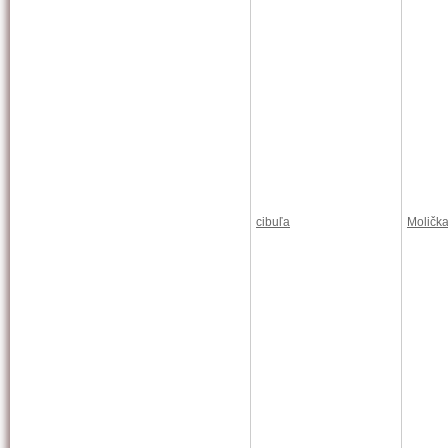
cibuľa
Moličk