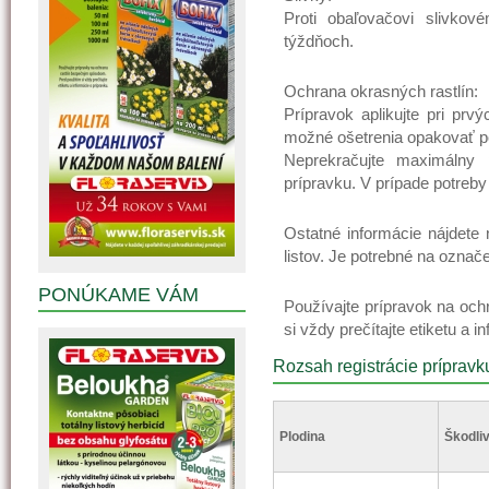
Proti obaľovačovi slivkov
týždňoch.
Ochrana okrasných rastlín:
Prípravok aplikujte pri prv
možné ošetrenia opakovať po 
Neprekračujte maximálny 
prípravku. V prípade potreby 
Ostatné informácie nájdete 
listov. Je potrebné na označe
PONÚKAME VÁM
Používajte prípravok na oc
si vždy prečítajte etiketu a i
Rozsah registrácie prípravk
Plodina
Škodliv