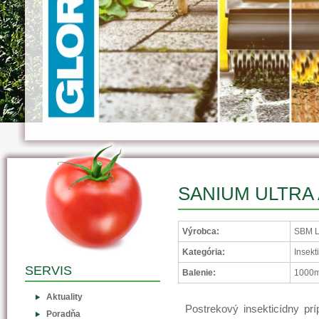
SANIUM ULTRA 
Výrobca:
SBM L
Kategória:
Insekt
SERVIS
Balenie:
1000m
Aktuality
Postrekový insekticídny pr
Poradňa