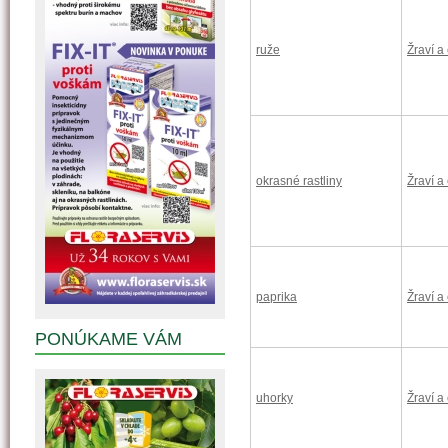
ruže
Žraví a
okrasné rastliny
Žraví a
paprika
Žraví a
PONÚKAME VÁM
uhorky
Žraví a