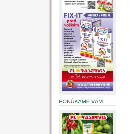
PONÚKAME VÁM