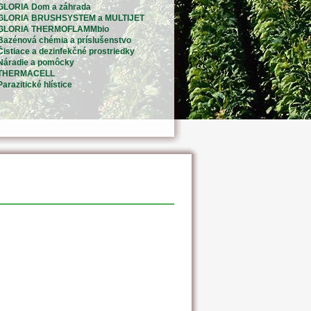
GLORIA Dom a záhrada
GLORIA BRUSHSYSTEM a MULTIJET
GLORIA THERMOFLAMMbio
Bazénová chémia a príslušenstvo
Čistiace a dezinfekčné prostriedky
Náradie a pomôcky
THERMACELL
Parazitické hlístice