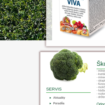
Ško
- míne
- kvet
- míne
- strap
- fúza
- moli
SERVIS
- háďa
- rozt
- drôt
Aktuality
Poradňa
Odpo