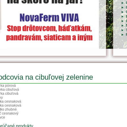
dcovia na cibuľovej zelenine
rka pórová
árka cibuľová
rka cibuľová
ky
vka cesnaková
čka cesnaková
tko zhubné
oč cesnakový
ovce
rúčané produkty