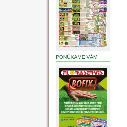
PONÚKAME VÁM