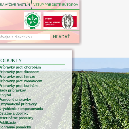
 A VÝŽIVE RASTLÍN
VSTUP PRE DISTRIBÚTOROV
RODUKTY
Prípravky proti chorobám
Prípravky proti škodcom
Prípravky proti hmyzu
Prípravky proti hlodavcom
Prípravky proti burinám
Sady prípravkov
Hnojivá
Pomocné prípravky
Enzymatické prípravky
Urýchlenie kompostovania
Ostatné a doplnky
Veterinárne produkty
Publikácie
Ochranné pomôcky