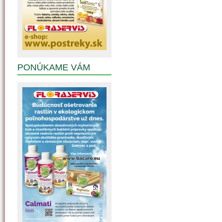
PONÚKAME VÁM