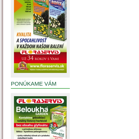
PONÚKAME VÁM