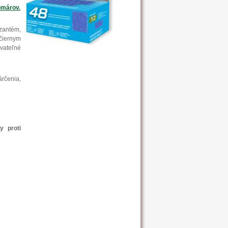
márov.
yzantém,
 čiernym
vateľné
árčenia,
y proti