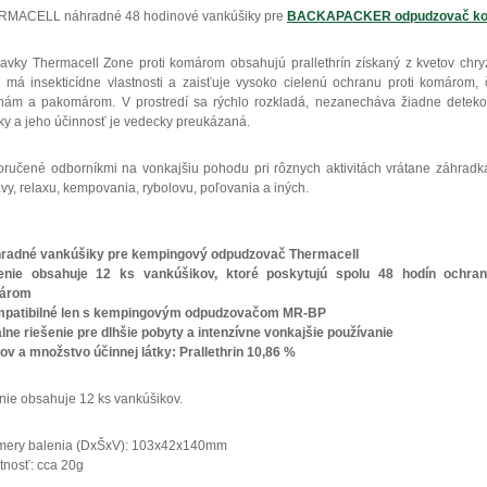
MACELL náhradné 48 hodinové vankúšiky pre
BACKAPACKER odpudzovač ko
ravky Thermacell Zone proti komárom obsahujú prallethrín získaný z kvetov chr
ý má insekticídne vlastnosti a zaisťuje vysoko cielenú ochranu proti komárom,
ám a pakomárom. V prostredí sa rýchlo rozkladá, nezanecháva žiadne deteko
ky a jeho účinnosť je vedecky preukázaná.
ručené odborníkmi na vonkajšiu pohodu pri rôznych aktivitách vrátane záhradk
vy, relaxu, kempovania, rybolovu, poľovania a iných.
radné vankúšiky pre kempingový odpudzovač Thermacell
enie obsahuje 12 ks vankúšikov, ktoré poskytujú spolu 48 hodín ochran
árom
mpatibilné len s kempingovým odpudzovačom MR-BP
álne riešenie pre dlhšie pobyty a intenzívne vonkajšie používanie
ov a množstvo účinnej látky: Prallethrin 10,86 %
nie obsahuje 12 ks vankúšikov.
ery balenia (DxŠxV): 103x42x140mm
nosť: cca 20g