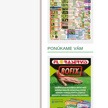
PONÚKAME VÁM