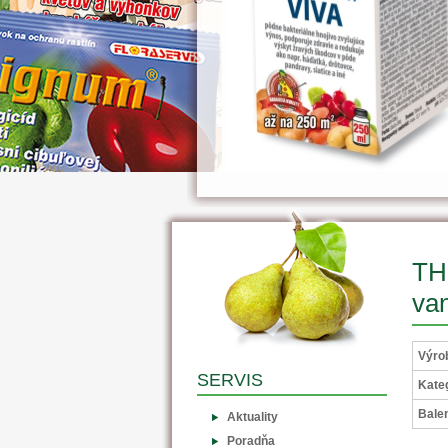
TH
va
Výro
SERVIS
Kateg
Balen
Aktuality
Poradňa