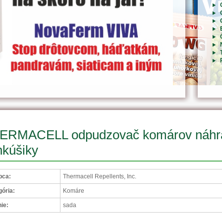
ERMACELL odpudzovač komárov náhra
nkúšiky
bca:
Thermacell Repellents, Inc.
ória:
Komáre
ie:
sada