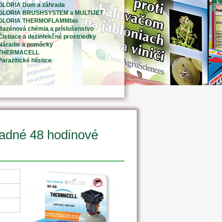
GLORIA Dom a záhrada
GLORIA BRUSHSYSTEM a MULTIJET
GLORIA THERMOFLAMMbio
Bazénová chémia a príslušenstvo
Čistiace a dezinfekčné prostriedky
Náradie a pomôcky
THERMACELL
Parazitické hlístice
dné 48 hodinové