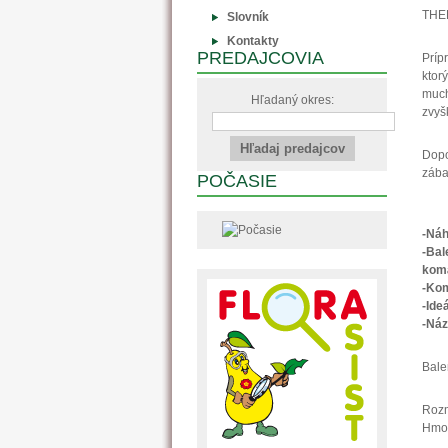
THER
Slovník
Kontakty
PREDAJCOVIA
Príp
ktor
much
Hľadaný okres:
zvyš
Dopo
zába
POČASIE
-Náh
-Bal
kom
-Ko
-Ide
-Náz
Bale
Rozm
Hmot