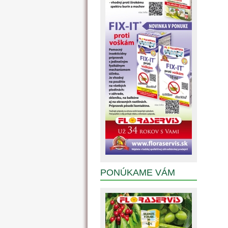
PONÚKAME VÁM