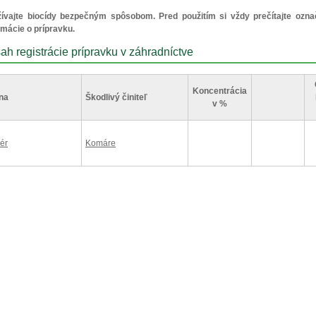
ívajte biocídy bezpečným spôsobom. Pred použitím si vždy prečítajte ozna
rmácie o prípravku.
ah registrácie prípravku v záhradníctve
Koncentrácia
na
Škodlivý činiteľ
v %
iér
Komáre