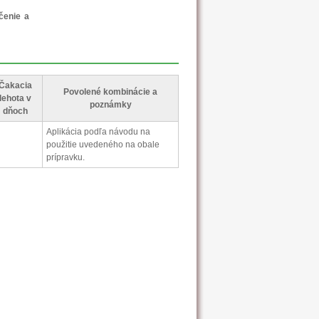
čenie a
Čakacia
Povolené kombinácie a
lehota v
poznámky
dňoch
Aplikácia podľa návodu na
použitie uvedeného na obale
prípravku.