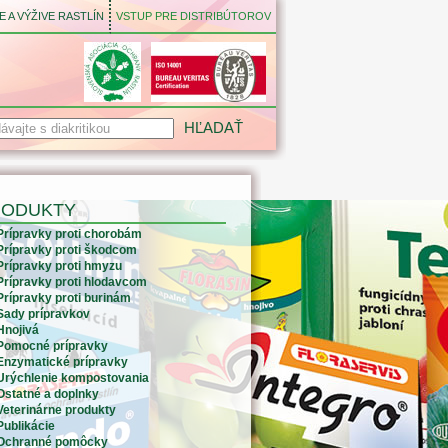
 A VÝŽIVE RASTLÍN
VSTUP PRE DISTRIBÚTOROV
RODUKTY
Prípravky proti chorobám
Prípravky proti škodcom
Prípravky proti hmyzu
Prípravky proti hlodavcom
Prípravky proti burinám
Sady prípravkov
Hnojivá
Pomocné prípravky
Enzymatické prípravky
Urýchlenie kompostovania
Ostatné a doplnky
Veterinárne produkty
Publikácie
Ochranné pomôcky