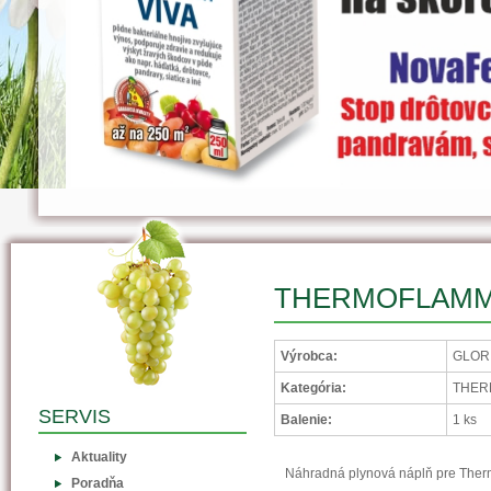
THERMOFLAMMbio
Výrobca:
GLORI
Kategória:
THERM
SERVIS
Balenie:
1 ks
Aktuality
Náhradná plynová náplň pre The
Poradňa