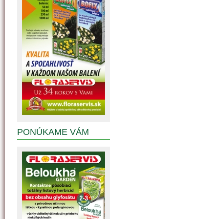
PONÚKAME VÁM