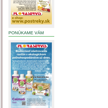
PONÚKAME VÁM