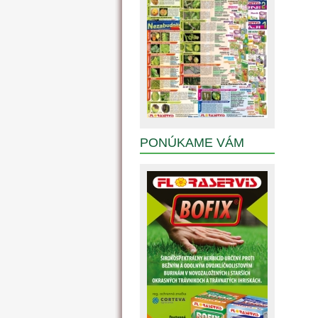
PONÚKAME VÁM