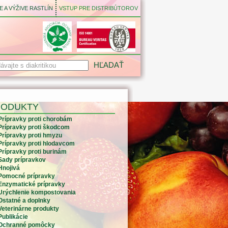
 A VÝŽIVE RASTLÍN
VSTUP PRE DISTRIBÚTOROV
RODUKTY
Prípravky proti chorobám
Prípravky proti škodcom
Prípravky proti hmyzu
Prípravky proti hlodavcom
Prípravky proti burinám
Sady prípravkov
Hnojivá
Pomocné prípravky
Enzymatické prípravky
Urýchlenie kompostovania
Ostatné a doplnky
Veterinárne produkty
Publikácie
Ochranné pomôcky