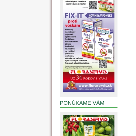
PONÚKAME VÁM