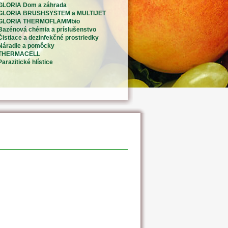
GLORIA Dom a záhrada
GLORIA BRUSHSYSTEM a MULTIJET
GLORIA THERMOFLAMMbio
Bazénová chémia a príslušenstvo
Čistiace a dezinfekčné prostriedky
Náradie a pomôcky
THERMACELL
Parazitické hlístice