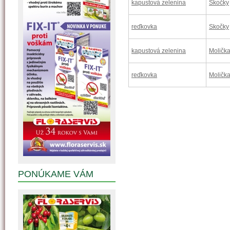
kapustová zelenina
Skočky
reďkovka
Skočky
kapustová zelenina
Moličk
reďkovka
Moličk
PONÚKAME VÁM