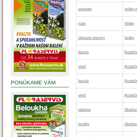
zemiaky
Vošky 
ruže
Vošky
okrasné dreviny
Vošky
fazuľa
Roztoč
vinič
Roztoč
fazuľa
Roztoč
PONÚKAME VÁM
vinič
Roztoč
jablone
Obaľov
hrušky
Obaľov