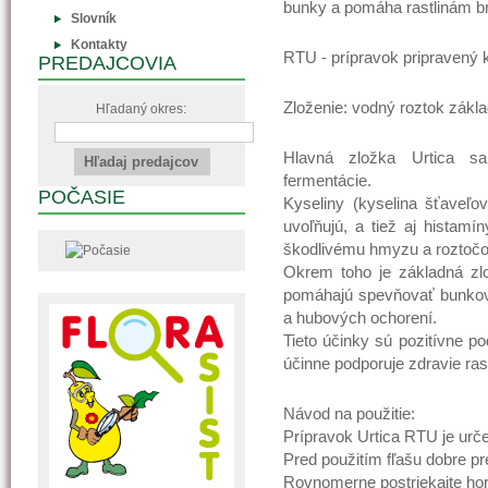
bunky a pomáha rastlinám b
Slovník
Kontakty
RTU - prípravok pripravený 
PREDAJCOVIA
Zloženie: vodný roztok základ
Hľadaný okres:
Hlavná zložka Urtica s
fermentácie.
POČASIE
Kyseliny (kyselina šťaveľo
uvoľňujú, a tiež aj histamí
škodlivému hmyzu a roztoč
Okrem toho je základná zlo
pomáhajú spevňovať bunkov
a hubových ochorení.
Tieto účinky sú pozitívne p
účinne podporuje zdravie rast
Návod na použitie:
Prípravok Urtica RTU je urče
Pred použitím fľašu dobre pr
Rovnomerne postriekajte hor