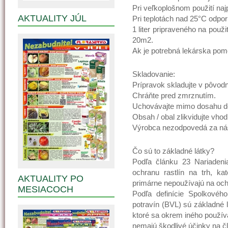
Pri veľkoplošnom použití naj
AKTUALITY JÚL
Pri teplotách nad 25°C odpor
1 liter pripraveného na použi
20m2.
Ak je potrebná lekárska pomoc
Skladovanie:
Prípravok skladujte v pôvo
Chráňte pred zmrznutím.
Uchovávajte mimo dosahu de
Obsah / obal zlikvidujte v
Výrobca nezodpovedá za nás
Čo sú to základné látky?
Podľa článku 23 Nariadeni
ochranu rastlín na trh, ka
AKTUALITY PO
primárne nepoužívajú na ochr
MESIACOCH
Podľa definície Spolkovéh
potravín (BVL) sú základné 
ktoré sa okrem iného používa
nemajú škodlivé účinky na čl