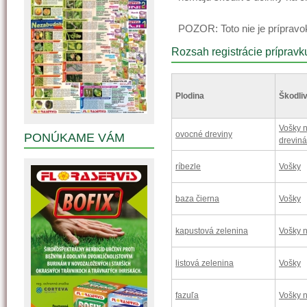
POZOR: Toto nie je prípravok
Rozsah registrácie prípravk
Plodina
Škodliv
Vošky 
ovocné dreviny
PONÚKAME VÁM
drevin
ríbezle
Vošky
baza čierna
Vošky
kapustová zelenina
Vošky 
listová zelenina
Vošky
fazuľa
Vošky n