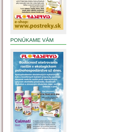
PONÚKAME VÁM