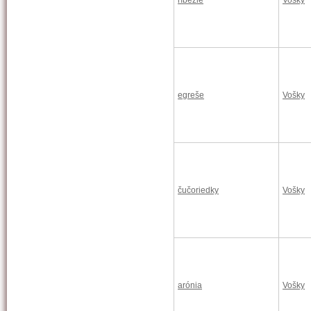
ríbezle
Vošky
egreše
Vošky
čučoriedky
Vošky
arónia
Vošky