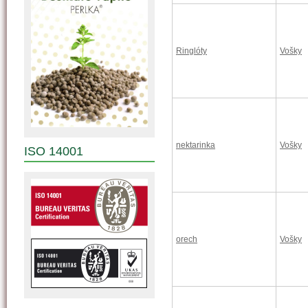
Ringlóty
Vošky
nektarinka
Vošky
ISO 14001
orech
Vošky