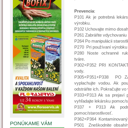
Prevencia
:
P101 Ak je potrebná lekárs
výrobku.
P102 Uchovajte mimo dosahu
P261 Zabráňte vdychovaniu 
P264 Po manipulácii starost
P270 Pri používaní výrobku ne
P280 Noste ochranné ruka
tváre.
P302+P352 PRI KONTAK
vody.
P305+P351+P338 PO ZAS
vyplachujte vodou. Ak po
odstráňte ich. Pokračujte vo
P333+P313 Ak sa prejaví p
vyhľadajte lekársku pomoc/st
P337 + P313 Ak podrážd
pomoc/starostlivosť.
P362+P364 Kontaminovaný od
PONÚKAME VÁM
P501 Zneškodnite obsah/n