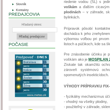
riedenie vodou (SL) s je
Slovník
voškám
a ďalším cicavým
Kontakty
plodinách
– v záhrade, skl
PREDAJCOVIA
bylinkách.
Hľadaný okres:
Prípravok pôsobí kontaktn
dochádza k jeho znehybnen
výbornou voľbou pri prvom
listoch a púčikoch, kde sa š
POČASIE
Pre znásobenie účinku je p
voškám ako je
MOSPILAN 
Získate tak okamžitú ochr
zároveň systémovú och
spomenutých insekticídoch.
VÝHODY PRÍPRAVKU FIX-I
- fyzikálny mechanizmus úči
- vhodný na všetky plodiny,
- použiteľný v záhrade, sklen