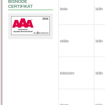
BISNODE
CERTIFIKÁT
lieska
Vošky
gaštan
Vošky
bobuľoviny
Vošky