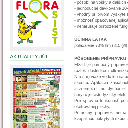
- pôsobí na vošky a ďalších
- jednoduché dávkovanie 10–1
- vhodný pri prvom výskyte 
- možnosť opakovanej aplikác
- nenarušuje prirodzené fungo
ÚČINNÁ LÁTKA
polaxalene 79% hm (815 g/l)
AKTUALITY JÚL
PÔSOBENIE PRÍPRAVKU
FIX-IT je pomocný prípravo
roztok dôsledkom ultraníz
Nm / m) viaže vodu len na po
škodcu. Aplikácia zasiahnu
a znemožní mu dýchanie. 
hmyzu je čisto fyzický efekt
Pre správnu funkčnosť pom
ošetrovanej plochy.
Pomocný prípravok nemá p
kvapalinou pokrytých škodc