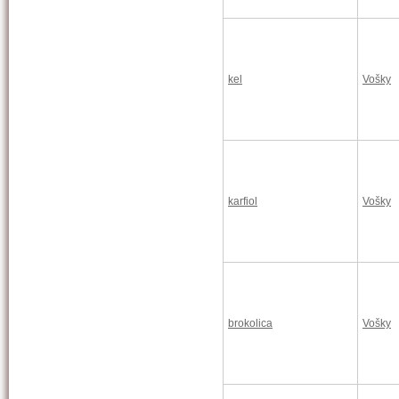
kel
Vošky
karfiol
Vošky
brokolica
Vošky