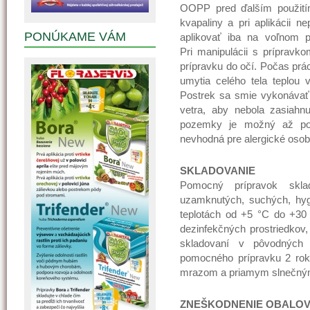
OOPP pred ďalším použitím 
kvapaliny a pri aplikácii n
PONÚKAME VÁM
aplikovať iba na voľnom p
Pri manipulácii s prípravko
prípravku do očí. Počas prá
umytia celého tela teplou 
Postrek sa smie vykonávať
vetra, aby nebola zasiahn
pozemky je možný až po 
nevhodná pre alergické osob
SKLADOVANIE
Pomocný prípravok skla
uzamknutých, suchých, hygi
teplotách od +5 °C do +30 °
dezinfekčných prostriedkov,
skladovaní v pôvodných 
pomocného prípravku 2 rok
mrazom a priamym slnečným
ZNEŠKODNENIE OBALOV