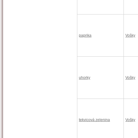
paprika
Vošky
uhorky
Vošky
tekvicová zelenina
Vošky