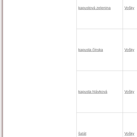
kapustová zelenina
Vošky
kapusta čínska
Vošky
kapusta hlávková
Vošky
šalát
Vošky