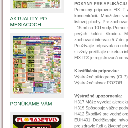
POKYNY PRE APLIKÁCIU
Pomocný prípravok FIX-IT ap
koncentrácii. Množstvo vo
AKTUALITY PO
listovej plochy. Pre zachova
MESIACOCH
- 15 ml na 10 l vody. Pomocn
prvých kolónií škodcu. M
zachovaní intervalu 5-7 dní p
Používajte prípravok na oc
si vždy prečítajte etiketu a i
FIX-IT® je registrovaná och
Klasifikácia prípravku:
Výstražné piktogramy (CLP
Výstražné slovo: POZOR
Výstražné upozornenia:
H317 Môže vyvolať alergickú
PONÚKAME VÁM
H319 Spôsobuje vážne podrá
H412 Škodlivý pre vodné or
EUH401 Dodržiavajte návod
pre zdravie ľudí a životné pro