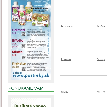
broskyne
Vošky
figovník
Vošky
PONÚKAME VÁM
slivky
Vošky