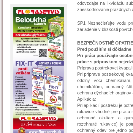
odovzdajte na likvidáciu su
zneškodňovanie prázdnych o
SP1 Neznečisťujte vodu prí
zariadenie v blízkosti povrc
BEZPEČNOSTNÉ OPATRE
Pred použitím si dôkladne p
Pri práci používajte oso
práce s prípravkom nejedzte
Príprava postrekovej kvapali
Pri príprave postrekovej kv
odolný voči chemikáliám
chemikáliám, ochranný štít
ochranu dýchacích orgánov
Aplikácia:
Pri aplikácií postreku je po
rukavice vhodné pre prácu s
ochranné okuliare a gu
roztrhnuté rukavice) je po
ochranný odev pre jedno po