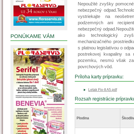
Nepoužité zvyšky pomocnéh
nebezpečný odpad.Technolo
vystriekajte na neošetr
podzemných ani recipie
nebezpečný odpad.Nepoužit
ako technologický zvy
PONÚKAME VÁM
mechanizačného prostriedk
s platnou legislatívou o od
postrekovej kvapaliny sa 
pozemku, nesmú však zasi
povrchových vôd.
Príloha karty prípravku:
Letak Fix-It A5.pdf
Rozsah registrácie prípravk
Plodina
Škodliv