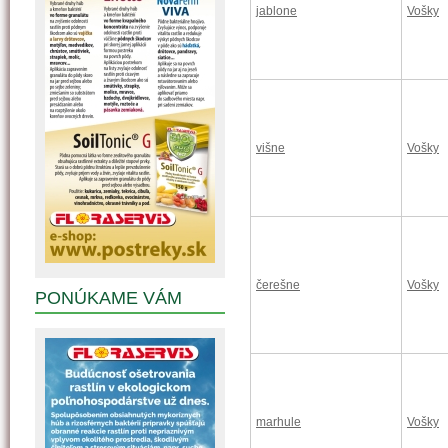
jablone
Vošky
višne
Vošky
čerešne
Vošky
PONÚKAME VÁM
marhule
Vošky