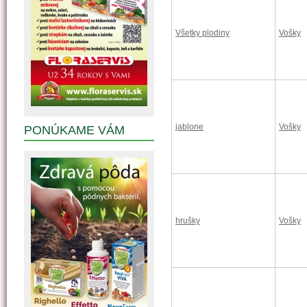
Všetky plodiny
Vošky
jablone
Vošky
PONÚKAME VÁM
hrušky
Vošky