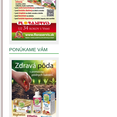
PONÚKAME VÁM