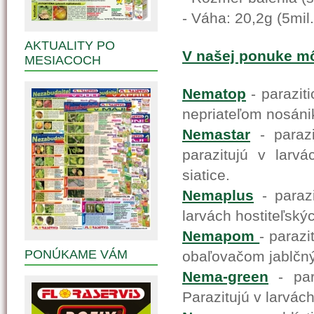
- Váha: 20,2g (5mil.
AKTUALITY PO
V našej ponuke môž
MESIACOCH
Nematop
- paraziti
nepriateľom nosáni
Nemastar
- parazi
parazitujú v larv
siatice.
Nemaplus
- parazi
larvách hostiteľský
Nemapom
- parazi
PONÚKAME VÁM
obaľovačom jablčn
Nema-green
- para
Parazitujú v larvác