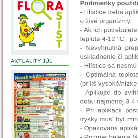
Podmienky použiti
- Hlístice treba ap
o živé organizmy.
- Ak ich potrebujet
teplote 4-12 °C , 
- Nevyhnutná pre
uskladnenie či apl
AKTUALITY JÚL
- Hlístice sa nesm
- Optimálna teplot
(príliš vysoké/nízke
- Aplikujte do zvl
dobu najmenej 3-4 
- Pri aplikácii po
trysky musí byť min
- Opakovaná apliká
- Rozmer balenia (š-