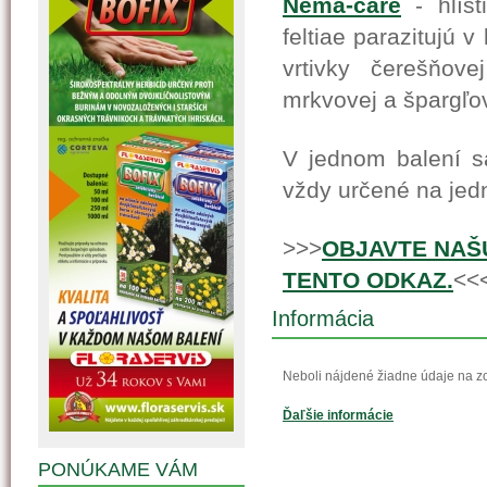
Nema-care
- hlíst
feltiae parazitujú v
vrtivky čerešňove
mrkvovej a špargľo
V jednom balení sa
vždy určené na jed
>>>
OBJAVTE NAŠU
TENTO ODKAZ.
<<
Informácia
Neboli nájdené žiadne údaje na z
Ďaľšie informácie
PONÚKAME VÁM