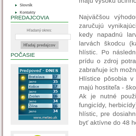
majú vysokú účinno
Slovník
Kontakty
Najväčšou výhodou 
PREDAJCOVIA
zaručujú vynikajú
Hľadaný okres:
kedy napadnú lar
larvách škodcu (k
hlístic. Po násled
POČASIE
prídu o zdroj pot
zabraňuje ich mož
Hlístice pôsobia v
majú hostiteľa - šk
Ak je nutné použit
fungicídy, herbicíd
hlístic, pre dosiah
byť aktívne do 48 h