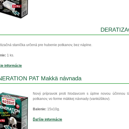
DERATIZAČ
tizačná stanička určená pre hubenie potkanov, bez náplne.
nie:
1 ks.
ie informácie
ERATION PAT Makkä návnada
Nový prípravok proti hlodavcom s úplne novou účinnou lát
potkanov, vo forme mäkkej návnady (vankúšikov).
Balenie:
15x10g.
Ďaľšie informácie