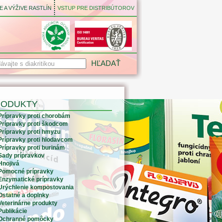
 A VÝŽIVE RASTLÍN
VSTUP PRE DISTRIBÚTOROV
RODUKTY
Prípravky proti chorobám
Prípravky proti škodcom
Prípravky proti hmyzu
Prípravky proti hlodavcom
Prípravky proti burinám
Sady prípravkov
Hnojivá
Pomocné prípravky
Enzymatické prípravky
Urýchlenie kompostovania
Ostatné a doplnky
Veterinárne produkty
Publikácie
Ochranné pomôcky