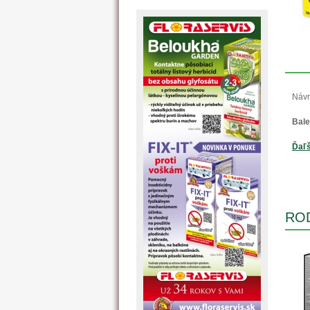
Návn
Bale
Ďaľš
RO