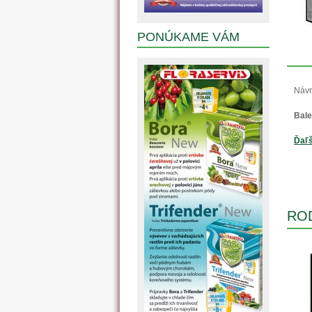
PONÚKAME VÁM
Návn
Bale
Ďaľš
RO