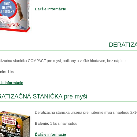
Ďaľšie informácie
DERATIZ
tizačná stanička COMPACT pre myši, potkany a veľké hlodavce, bez náplne.
nie:
1 ks.
ie informácie
ATIZAČNÁ STANIČKA pre myši
Deratizačná stanička určená pre hubenie myší s náplňou 2x
Balenie:
1 ks s návnadou.
Ďaľšie informácie