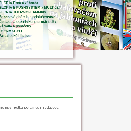
GLORIA Dom a záhrada
GLORIA BRUSHSYSTEM a MULTIJET
GLORIA THERMOFLAMMbio
Bazénová chémia a príslušenstvo
Čistiace a dezinfekčné prostriedky
Náradie a pomôcky
THERMACELL
Parazitické hlístice
nie myší, potkanov a iných hlodavcov.