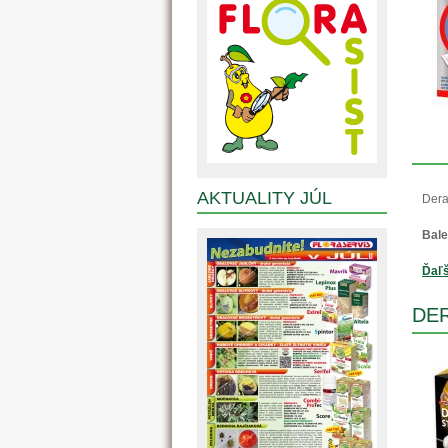
AKTUALITY JÚL
Dera
Bale
Ďaľš
DER