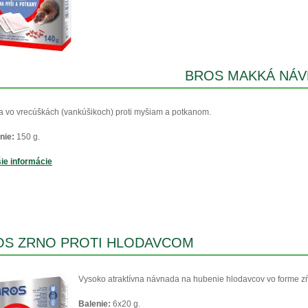
BROS MAKKÁ NÁV
a vo vrecúškách (vankúšikoch) proti myšiam a potkanom.
nie:
150 g.
ie informácie
OS ZRNO PROTI HLODAVCOM
Vysoko atraktívna návnada na hubenie hlodavcov vo forme zŕ
Balenie:
6x20 g.