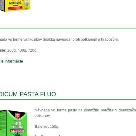
ada vo forme vankúšikov (mäkká návnada) proti potkanom a hrabošom.
nie:
200g, 400g, 720g.
ie informácie
DICUM PASTA FLUO
Návnada vo forme pasty na okamžité použitie v deratizač
potkanov.
Balenie:
150g.