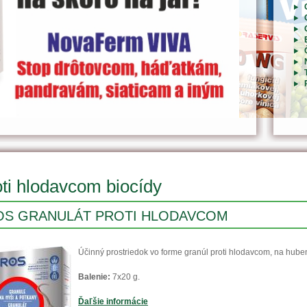
ti hlodavcom biocídy
OS GRANULÁT PROTI HLODAVCOM
Účinný prostriedok vo forme granúl proti hlodavcom, na hube
Balenie:
7x20 g.
Ďaľšie informácie