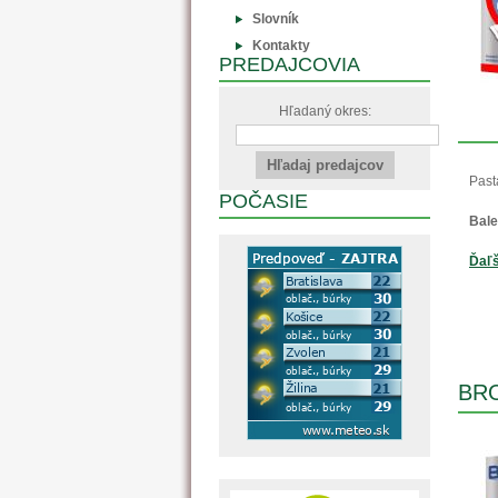
Slovník
Kontakty
PREDAJCOVIA
Hľadaný okres:
Past
POČASIE
Bale
Ďaľš
BR