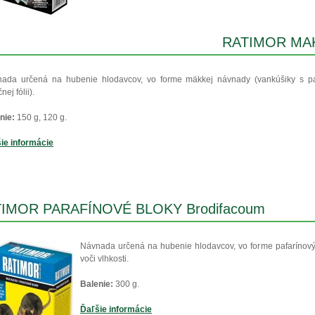
RATIMOR MAK
ada určená na hubenie hlodavcov, vo forme mäkkej návnady (vankúšiky s pa
čnej fólii).
nie:
150 g, 120 g.
ie informácie
IMOR PARAFÍNOVÉ BLOKY Brodifacoum
Návnada určená na hubenie hlodavcov, vo forme pafarínový
voči vlhkosti.
Balenie:
300 g.
Ďaľšie informácie