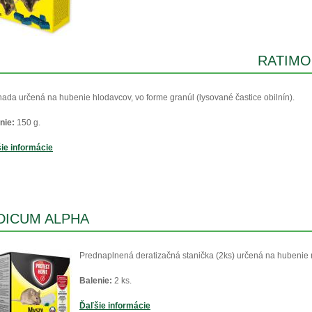
RATIMOR
ada určená na hubenie hlodavcov, vo forme granúl (lysované častice obilnín).
nie:
150 g.
ie informácie
DICUM ALPHA
Prednaplnená deratizačná stanička (2ks) určená na hubenie 
Balenie:
2 ks.
Ďaľšie informácie