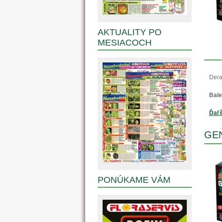
AKTUALITY PO
MESIACOCH
Dera
Bale
Ďaľš
GEN
PONÚKAME VÁM