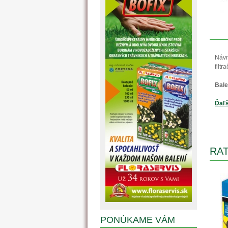
Návn
filtra
Bale
Ďaľš
RAT
PONÚKAME VÁM