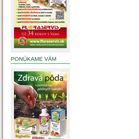
PONÚKAME VÁM