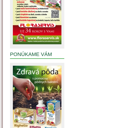
PONÚKAME VÁM