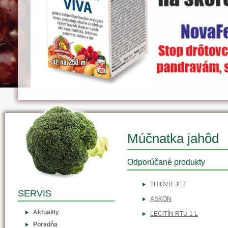
Múčnatka jahôd
Odporúčané produkty
THIOVIT JET
SERVIS
ASKON
Aktuality
LECITÍN RTU 1 L
Poradňa