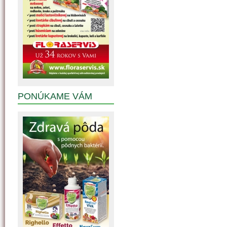
PONÚKAME VÁM