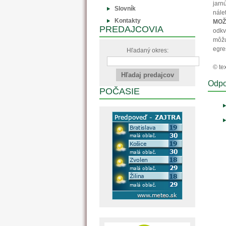
jarn
Slovník
nále
Kontakty
MOŽ
PREDAJCOVIA
odkv
môžu
egre
Hľadaný okres:
© tex
Odpo
POČASIE