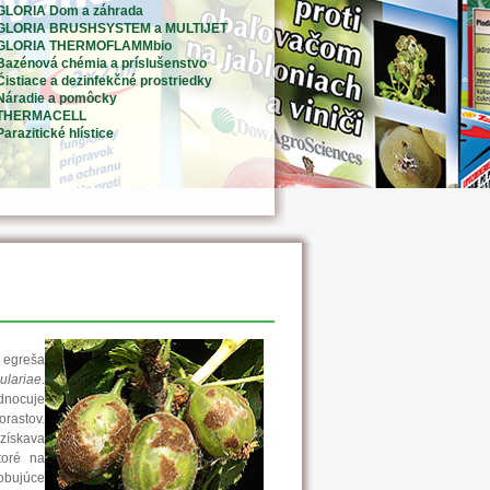
GLORIA Dom a záhrada
GLORIA BRUSHSYSTEM a MULTIJET
GLORIA THERMOFLAMMbio
Bazénová chémia a príslušenstvo
Čistiace a dezinfekčné prostriedky
Náradie a pomôcky
THERMACELL
Parazitické hlístice
 egreša
ulariae
.
dnocuje
orastov.
 získava
toré na
sobujúce