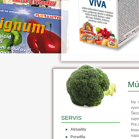
Múč
Na r
vyvo
Škod
SERVIS
najm
Pre 
Aktuality
tmav
napa
Poradňa