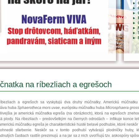
natka na ríbezliach a egrešoch
íbezliach a egrešoch sa vyskytujú dva druhy múčnatky. Americkú múčnatku
láva huba
Sphaerotheca mors uvae
, európsku múčnatku huba
Microsphaera gross
livejšia je americká múčnatka egreša (na obrázkoch), ktorá na egrešoch zneho
ä plody. Na ríbezliach – predovšetkým na čiernych odrodách – infikuje konce let
americkú múčnatku egreša je charakteristické husté belavé podhubie, ktoré neskôr
ohnedé sfarbenie. Neskôr sa v tomto podhubí vytvárajú plodničky huby, k
dnutých častiach rastlín prezimujú a na jar sa z nich uvoľňujú tzv. askospóry spô