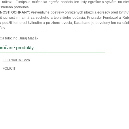
ú nákazu. Európska múčnatka egreša napáda len listy egrešov a vytvára na nic
t bieleho podhubia.
NOSTI OCHRANY:
Preventívne postreky ohrozených ríbezlí a egrešov pred kvitnu
itnutí rastlín najmä za suchého a teplejšieho počasia. Prípravky Fundazol a Ru
 použiť len pred kvitnutím a po zbere ovocia, Karathane je povolený len na oše
šov.
t a foto: Ing. Juraj Matlák
rúčané produkty
FLORAVITA Coco
FOLICIT