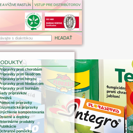
 A VÝŽIVE RASTLÍN
VSTUP PRE DISTRIBÚTOROV
RODUKTY
Prípravky proti chorobám
Prípravky proti škodcom
Prípravky proti hmyzu
Prípravky proti hlodavcom
Prípravky proti burinám
Sady prípravkov
Hnojivá
Pomocné prípravky
Enzymatické prípravky
Urýchlenie kompostovania
Ostatné a doplnky
Veterinárne produkty
Publikácie
Ochranné pomôcky