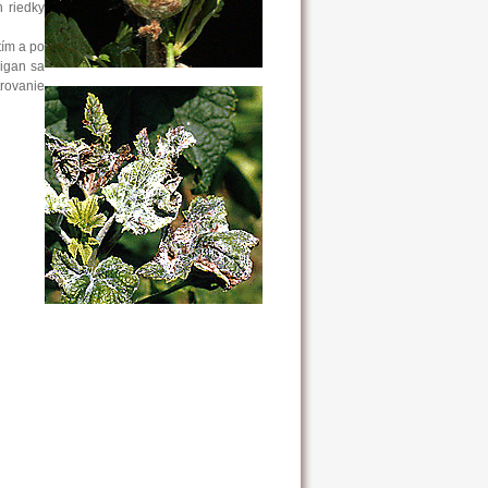
h riedky
tím a po
bigan sa
trovanie