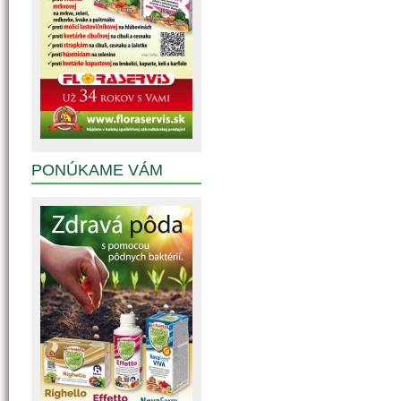
PONÚKAME VÁM