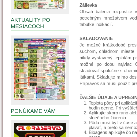
Zálievka
Obsah balenia rozpustite
potrebným množstvom vody
AKTUALITY PO
tabuľke indikácií.
MESIACOCH
SKLADOVANIE
Je možné krátkodobé presk
suchom, chladnom mieste p
nikdy vystavený teplotám p
možné po dobu najviac 
skladovať spoločne s chemic
látkami. Skladujte mimo dos
Prípravok sa musí použiť pr
ĎALŠIE ÚDAJE A UPRES
Teplota pôdy pri aplikác
hodín denne. Pri vyššíc
PONÚKAME VÁM
Aplikujte skoro ráno ale
slnečného žiarenia.
Pôda musí byť v čase ap
plávať, a preto sa nemô
Bioagens aplikujte čo na