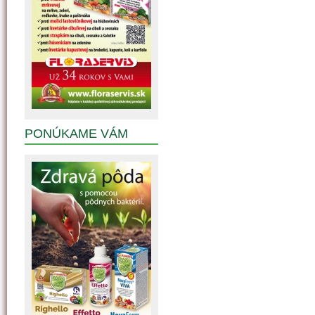
PONÚKAME VÁM