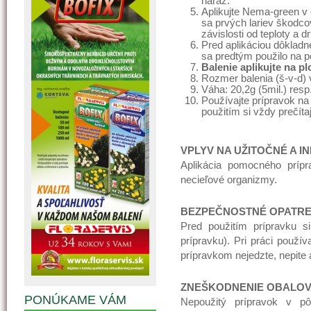
naraz.
Aplikujte Nema-green v
sa prvých lariev škodcov
závislosti od teploty a 
Pred aplikáciou dôkladn
sa predtým použilo na 
Balenie aplikujte na p
Rozmer balenia (š-v-d) v
Váha: 20,2g (5mil.) resp.
Používajte prípravok n
použitím si vždy prečítaj
VPLYV NA UŽITOČNÉ A I
Aplikácia pomocného príp
necieľové organizmy.
BEZPEČNOSTNÉ OPATRE
Pred použitím prípravku si
prípravku). Pri práci použ
prípravkom nejedzte, nepite a
ZNEŠKODNENIE OBALOV
PONÚKAME VÁM
Nepoužitý prípravok v p