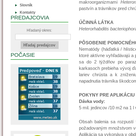
makroorganizmami
Heteror
Slovník
pastvín a trávnikov pred ch
Kontakty
PREDAJCOVIA
ÚČINNÁ LÁTKA
Heterorhabditis bacteriophor
Hľadaný okres:
PÔSOBENIE POMOCNÉH
Nematódy (háďatká / hlísti
POČASIE
ktoré aktívne vyhľadávajú a 
sa do 2 týždňov po parazi
karkasoch prebieha vývoj ďa
lariev chrústa a k znížen
napadnutia trávníka škodcom
POKYNY PRE APLIKÁCIU
Dávka vody:
5 mil. jedincov /10 m2 na 1 l
Obsah balenia sa rozpust
požadovaným množstvom vod
Aplikácia sa vykonáva v obd