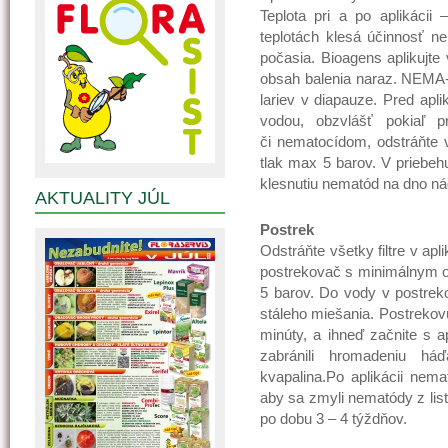
Teplota pri a po aplikácii
teplotách klesá účinnosť ne
počasia. Bioagens aplikujte
obsah balenia naraz. NEMA
lariev v diapauze. Pred apli
vodou, obzvlášť pokiaľ p
či nematocídom, odstráňte 
tlak max 5 barov. V priebeh
klesnutiu nematód na dno ná
AKTUALITY JÚL
Postrek
Odstráňte všetky filtre v ap
postrekovač s minimálnym o
5 barov. Do vody v postrek
stáleho miešania. Postrekovú
minúty, a ihneď začnite s ap
zabránili hromadeniu há
kvapalina.Po aplikácii nema
aby sa zmyli nematódy z list
po dobu 3 – 4 týždňov.