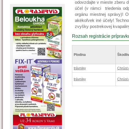
odovzdajte v mieste zberu 
účel (v rámci triedenia od
orgánu miestnej správy)! 
akékoľvek iné účely! Techno
zvyšky postrekovej kvapaliny
Rozsah registrácie prípravk
Plodina
Škodliv
trávniky
Chrúst
trávniky
Chrúst