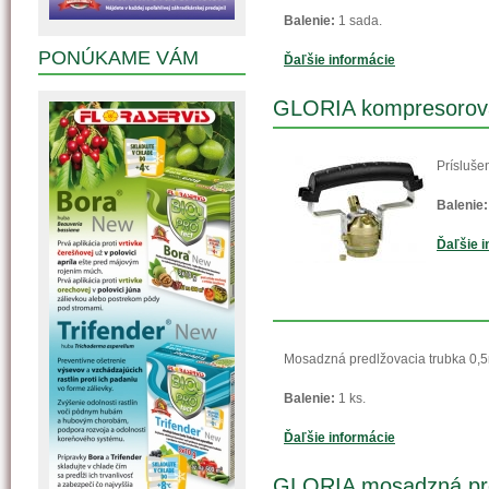
Balenie:
1 sada.
PONÚKAME VÁM
Ďaľšie informácie
GLORIA kompresorová
Prísluše
Balenie:
Ďaľšie i
Mosadzná predlžovacia trubka 0
Balenie:
1 ks.
Ďaľšie informácie
GLORIA mosadzná pred