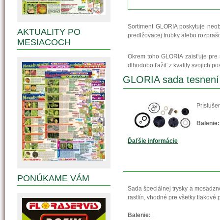
Sortiment GLORIA poskytuje neob
AKTUALITY PO
predlžovacej trubky alebo rozprašo
MESIACOCH
Okrem toho GLORIA zaisťuje pre s
dlhodobo ťažiť z kvality svojich po
GLORIA sada tesnení
Prísluše
Balenie:
Ďaľšie informácie
PONÚKAME VÁM
Sada špeciálnej trysky a mosadzne
rastlín, vhodné pre všetky tlakové
Balenie:
.