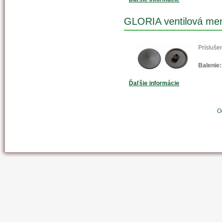
GLORIA ventilová me
Prísluše
Balenie:
Ďaľšie informácie
O