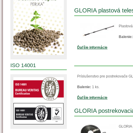
GLORIA plastová teles
Plastová
Balenie:
Ďaľšie informácie
ISO 14001
Príslušenstvo pre postrekovače G
Balenie:
1 ks.
Ďaľšie informácie
GLORIA postrekovaci
GLORIA p