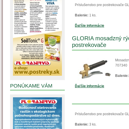
Príslušenstvo pre postrekovače G
Balenie:
1 ks.
Ďaľšie informácie
GLORIA mosadzný rých
postrekovače
Mosadzn
707340
Balenie:
PONÚKAME VÁM
Ďaľšie informácie
Príslušenstvo pre postrekovače G
Balenie:
3 ks.