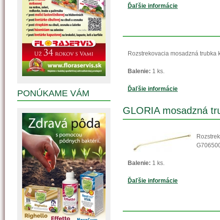
Ďaľšie informácie
Rozstrekovacia mosadzná trubka k
Balenie:
1 ks.
Ďaľšie informácie
PONÚKAME VÁM
GLORIA mosadzná tru
Rozstre
G706500
Balenie:
1 ks.
Ďaľšie informácie