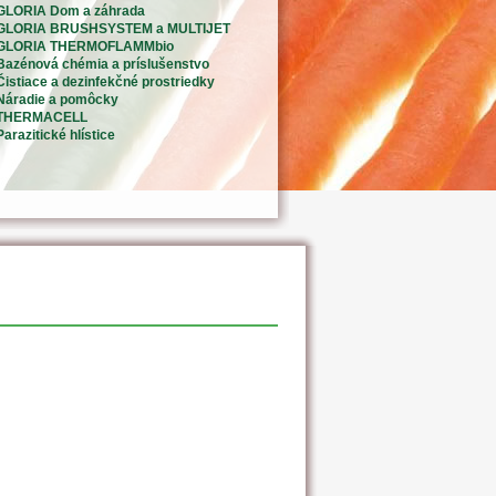
GLORIA Dom a záhrada
GLORIA BRUSHSYSTEM a MULTIJET
GLORIA THERMOFLAMMbio
Bazénová chémia a príslušenstvo
Čistiace a dezinfekčné prostriedky
Náradie a pomôcky
THERMACELL
Parazitické hlístice