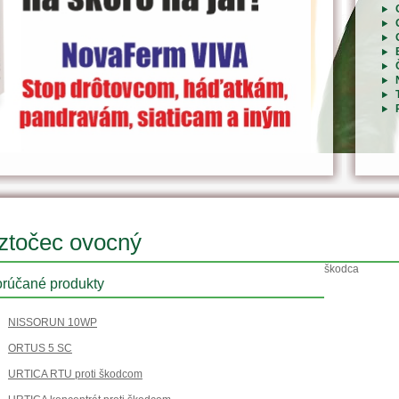
ztočec ovocný
škodca
rúčané produkty
NISSORUN 10WP
ORTUS 5 SC
URTICA RTU proti škodcom