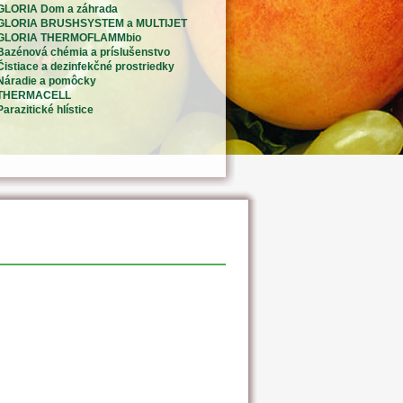
GLORIA Dom a záhrada
GLORIA BRUSHSYSTEM a MULTIJET
GLORIA THERMOFLAMMbio
Bazénová chémia a príslušenstvo
Čistiace a dezinfekčné prostriedky
Náradie a pomôcky
THERMACELL
Parazitické hlístice