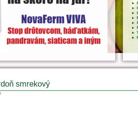
rdoň smrekový
a