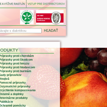
 A VÝŽIVE RASTLÍN
VSTUP PRE DISTRIBÚTOROV
RODUKTY
Prípravky proti chorobám
Prípravky proti škodcom
Prípravky proti hmyzu
Prípravky proti hlodavcom
Prípravky proti burinám
Sady prípravkov
Hnojivá
Pomocné prípravky
Enzymatické prípravky
Urýchlenie kompostovania
Ostatné a doplnky
Veterinárne produkty
Publikácie
Ochranné pomôcky