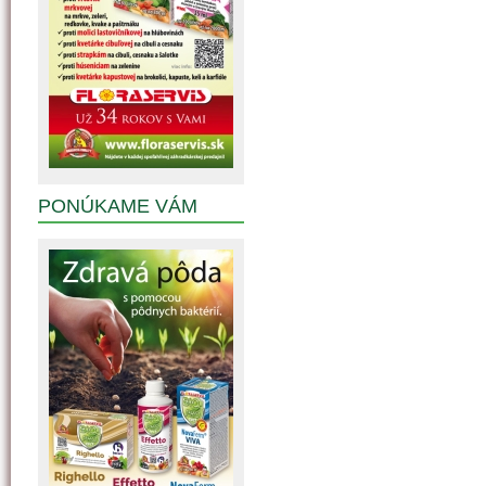
PONÚKAME VÁM