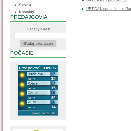
URTICA RTU proti škodcom
Slovník
URTICA koncentrát proti š
Kontakty
PREDAJCOVIA
Hľadaný okres:
POČASIE