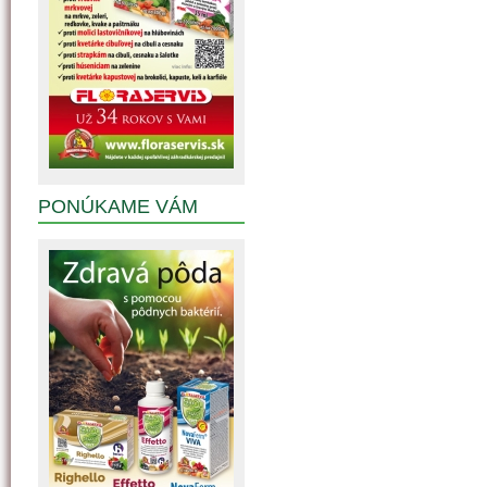
PONÚKAME VÁM