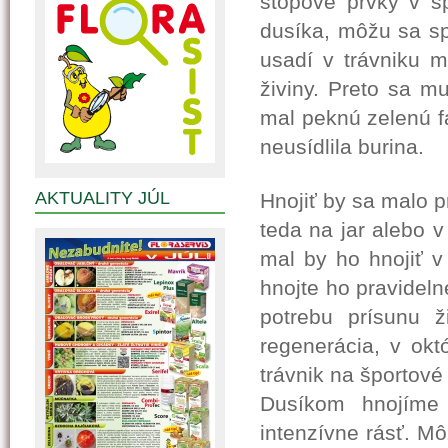
stopové prvky v s
dusíka, môžu sa spá
usadí v trávniku m
živiny. Preto sa m
mal peknú zelenú fa
neusídlila burina.
AKTUALITY JÚL
Hnojiť by sa malo 
teda na jar alebo v
mal by ho hnojiť v
hnojte ho pravidelne
potrebu prísunu ž
regenerácia, v okt
trávnik na športové 
Dusíkom hnojíme 
intenzívne rásť. M