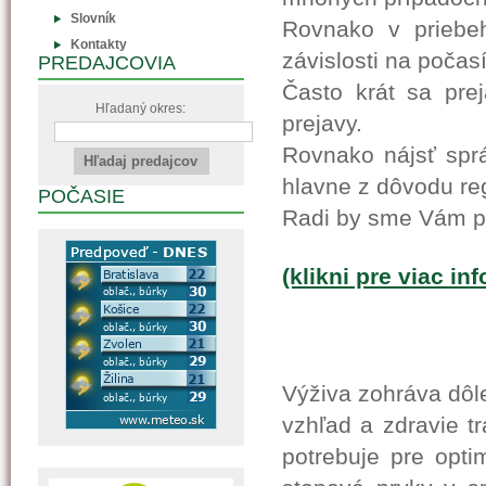
Slovník
Rovnako v priebeh
Kontakty
závislosti na počasí 
PREDAJCOVIA
Často krát sa pre
Hľadaný okres:
prejavy.
Rovnako nájsť sprá
hlavne z dôvodu reg
POČASIE
Radi by sme Vám p
(klikni pre viac in
Výživa zohráva dôle
vzhľad a zdravie tr
potrebuje pre opti