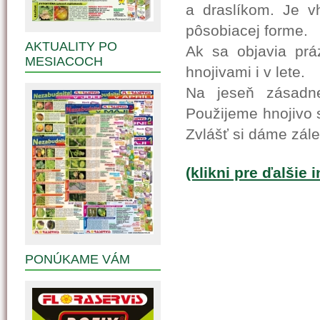
a draslíkom. Je v
pôsobiacej forme.
AKTUALITY PO
Ak sa objavia prá
MESIACOCH
hnojivami i v lete.
Na jeseň zásadne
Použijeme hnojivo 
Zvlášť si dáme zále
(klikni pre ďalšie 
PONÚKAME VÁM