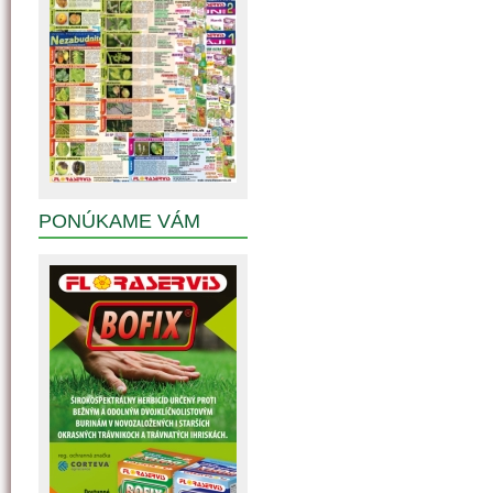
PONÚKAME VÁM