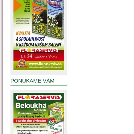
PONÚKAME VÁM