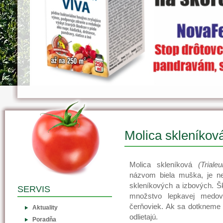
Molica skleníkov
Molica skleníková
(Triale
názvom biela muška, je ne
skleníkových a izbových. Šk
SERVIS
množstvo lepkavej medov
čerňoviek. Ak sa dotkneme n
Aktuality
odlietajú.
Poradňa