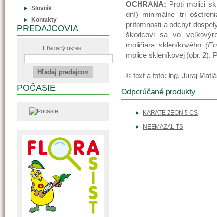
OCHRANA:
Proti molici sk
Slovník
dní) minimálne tri ošetreni
Kontakty
prítomnosti a odchyt dospelý
PREDAJCOVIA
škodcovi sa vo veľkovýr
moličiara skleníkového
(En
Hľadaný okres:
molice skleníkovej (obr. 2). P
© text a foto: Ing. Juraj Matl
POČASIE
Odporúčané produkty
KARATE ZEON 5 CS
NEEMAZAL TS