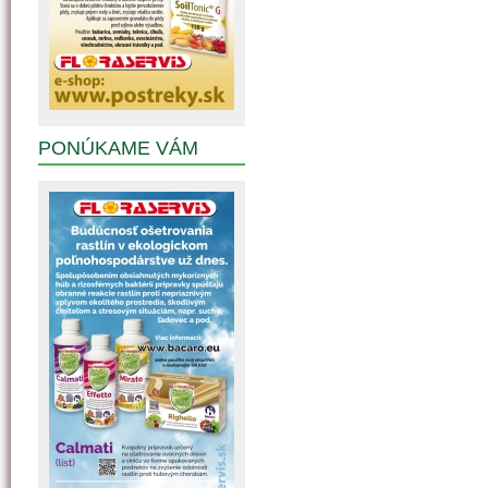
PONÚKAME VÁM