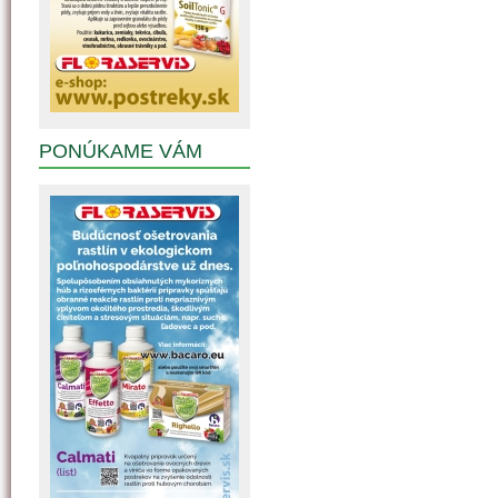
PONÚKAME VÁM