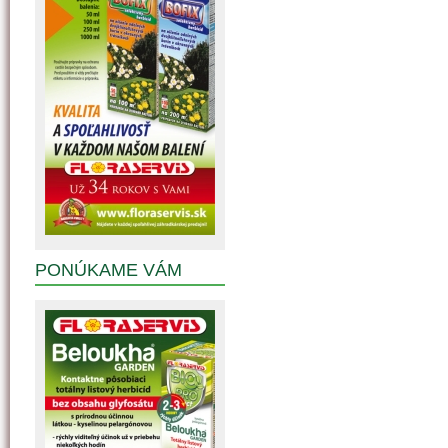
PONÚKAME VÁM