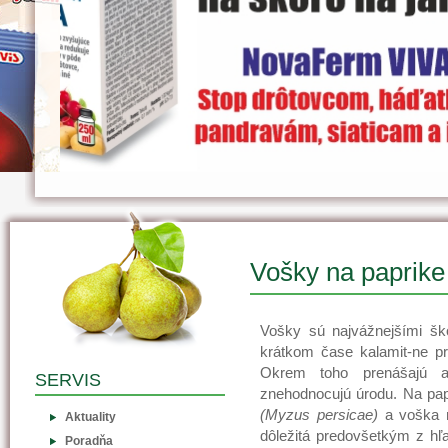
Vošky na paprike
Vošky sú najvážnejšími šk
krátkom čase kalamit-ne pre
Okrem toho prenášajú a
SERVIS
znehodnocujú úrodu. Na pap
(Myzus persicae)
a voška r
Aktuality
dôležitá predovšetkým z hľa
Poradňa