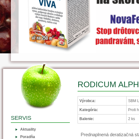
RODICUM ALP
Výrobca:
SBM L
Kategória:
Proti 
SERVIS
Balenie:
2 ks
Aktuality
Prednaplnená deratizačná st
Poradňa