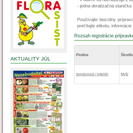
- jedna deratizačná staničk
Používajte biocídny prípr
prečítajte etiketu, informáci
Rozsah registrácie prípravk
Plodina
Škodliv
AKTUALITY JÚL
domácnosť / interiér
Myši