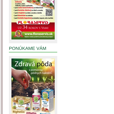
PONÚKAME VÁM