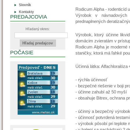
Slovník
Rodicum Alpha - rodenticíd u
Kontakty
Výrobok v návnadových 
PREDAJCOVIA
prednaplnených deratizačnýc
Hľadaný okres:
Výrobok, ktorý účinne likv
domácim zvieratám v prístu
Rodicum Alpha je moderné ri
POČASIE
staničky, ktorá má ľahké pou
Účinná látka: Alfachloralóza
- rýchla účinnosť
- bezpečné riešenie v boji p
- účinne zahubí až 50 myší
- obsahuje Bitrex, ochrana 
- účinný a bezpečný výrobok
- účinnosť potvrdená testami
- výrobok pôsobí pri teplote 
- v balení sa nachádzajú 2 d